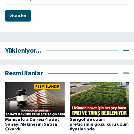
Gönder
Yükleniyor...
Resmi İlanlar
RESMİ İLANDIR
Manisa İcra Dairesi 4 adet
Sarıgöl’de üzüm
Sanayi Makinesini Satışa
üreticisinin gözü kuru üzüm
Çıkardı
fiyatlarında