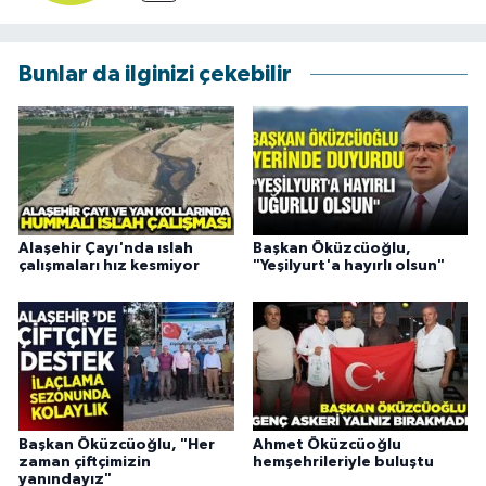
Bunlar da ilginizi çekebilir
Alaşehir Çayı'nda ıslah
Başkan Öküzcüoğlu,
çalışmaları hız kesmiyor
"Yeşilyurt'a hayırlı olsun"
Başkan Öküzcüoğlu, "Her
Ahmet Öküzcüoğlu
zaman çiftçimizin
hemşehrileriyle buluştu
yanındayız"