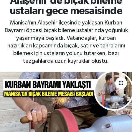
Alaşehir’de bıçak bileme
ustaları gece mesaisinde
RESMİ İLAN
RESMİ İLAN
Manisa’nın Alaşehir ilçesinde yaklaşan Kurban
BİLİM VE TEKNOLOJİ
Yaşam
Bayramı öncesi bıçak bileme ustalarında yoğunluk
yaşanmaya başladı. Vatandaşlar, kurban
Tarih
hazırlıkları kapsamında bıçak, satır ve tahralarını
bilemek için ustaların yolunu tutarken, bazı
Çevre
tezgahlarda uzun kuyruklar oluştu.
Dünya
İletişim
Künye
SPOR
Vefat