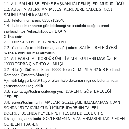
1.1. Adı: SALİHLİ BELEDİYE BAŞKANLIĞI FEN İŞLERİ MÜDÜRLÜĞÜ
1.2. Adresi: ATATÜRK MAHALLESİ KURUDERE CADDESİ NO:1
RESMİ İLAN
RESMİ İLAN
SALİHLİ SALİHLİ/MANİSA
1.3. Telefon numarası: 02367132640
BİLİM VE TEKNOLOJİ
Yaşam
1.4. İhale dokümanının görülebileceği ve indirilebileceği internet
sayfası:https://ekap.kik.gov.tr/EKAP/
2- İhalenin
Tarih
2.1. Tarih ve Saati: 04.06.2026 - 11:00
2.2. Yapılacağı (e-tekliflerin açılacağı) adres: SALİHLİ BELEDİYESİ
3- İhale konusu mal alımının
Çevre
3.1. Adı:PARKE VE BORDÜR ÜRETİMİNDE KULLANILMAK ÜZERE
10000 TORBA ÇİMENTO ALIMI İŞİ.
Dünya
3.2. Niteliği, türü ve miktarı: 10000 Torba CEM II/B-M 42,5 R Portland
Kompoze Çimento Alımı işi.
Ayrıntılı bilgiye EKAP’ta yer alan ihale dokümanı içinde bulunan idari
İletişim
şartnameden ulaşılabilir.
3.3. Yapılacağı/teslim edileceği yer: İDARENİN GÖSTERECEĞİ
YERLER
Künye
3.4. Süresi/teslim tarihi: MALLAR, SÖZLEŞME İMZALANMASINDAN
SONRA 150 TAKVİM GÜNÜ İÇİNDE İDARENİN TALEBİ
SPOR
DOĞRULTUSUNDA PEYDERPEY TESLİM EDİLECEKTİR.
3.5. İşe başlama tarihi: SÖZLEŞMENİN İMZALANMASINI TAKİP EDEN
GÜNDEN İTİBAREN
Vefat