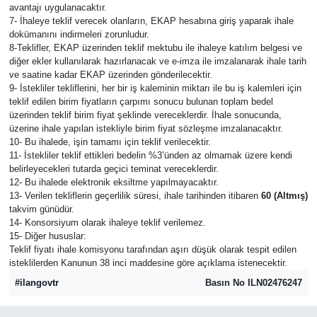
avantajı uygulanacaktır.
7- İhaleye teklif verecek olanların, EKAP hesabına giriş yaparak ihale
dokümanını indirmeleri zorunludur.
8-Teklifler, EKAP üzerinden teklif mektubu ile ihaleye katılım belgesi ve
diğer ekler kullanılarak hazırlanacak ve e-imza ile imzalanarak ihale tarih
ve saatine kadar EKAP üzerinden gönderilecektir.
9- İstekliler tekliflerini, her bir iş kaleminin miktarı ile bu iş kalemleri için
teklif edilen birim fiyatların çarpımı sonucu bulunan toplam bedel
üzerinden teklif birim fiyat şeklinde vereceklerdir. İhale sonucunda,
üzerine ihale yapılan istekliyle birim fiyat sözleşme imzalanacaktır.
10- Bu ihalede, işin tamamı için teklif verilecektir.
11- İstekliler teklif ettikleri bedelin %3’ünden az olmamak üzere kendi
belirleyecekleri tutarda geçici teminat vereceklerdir.
12- Bu ihalede elektronik eksiltme yapılmayacaktır.
13- Verilen tekliflerin geçerlilik süresi, ihale tarihinden itibaren
60 (Altmış)
takvim günüdür.
14- Konsorsiyum olarak ihaleye teklif verilemez.
15- Diğer hususlar:
Teklif fiyatı ihale komisyonu tarafından aşırı düşük olarak tespit edilen
isteklilerden Kanunun 38 inci maddesine göre açıklama istenecektir.
#ilangovtr
Basın No ILN02476247