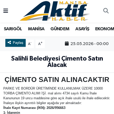
Yazarlar
SARIGÖL
Türkiye
Manisa Nöbetçi Eczaneler
SARIGÖL
MANİSA
GÜNDEM
ASAYİŞ
EKONOM
Resmi İlanlar
MANİSA
Tarım
Manisa Hava Durumu
Paylaş
-
+
25.05.2026 - 00:00
A
A
Foto Galeri
GÜNDEM
Analiz Haberler
Manisa Namaz Vakitleri
Salihli Belediyesi Çimento Satın
ASAYİŞ
Asayiş
Manisa Trafik Yoğunluk Haritası
Alacak
EKONOMİ
Siyaset
Süper Lig Puan Durumu ve Fikstür
ÇİMENTO SATIN ALINACAKTIR
SPOR
Eğitim
Tüm Manşetler
PARKE VE BORDÜR ÜRETİMİNDE KULLANILMAK ÜZERE 10000
TORBA ÇİMENTO ALIMI İŞİ. mal alımı 4734 sayılı Kamu İhale
TARIM
Kültür Sanat
Son Dakika Haberleri
Kanununun 19 uncu maddesine göre açık ihale usulü ile ihale edilecektir.
İhaleye ilişkin ayrıntılı bilgiler aşağıda yer almaktadır:
İhale Kayıt Numarası (İKN): 2026/956663
SİYASET
Manisa
Haber Arşivi
1- İdarenin