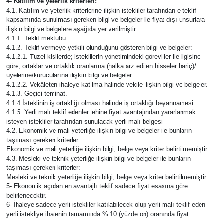
4- Katılım ve yeterlik kriterleri:
4.1. Katılım ve yeterlik kriterlerine ilişkin istekliler tarafından e-teklif
kapsamında sunulması gereken bilgi ve belgeler ile fiyat dışı unsurlara
Video
ilişkin bilgi ve belgelere aşağıda yer verilmiştir:
4.1.1. Teklif mektubu.
4.1.2. Teklif vermeye yetkili olunduğunu gösteren bilgi ve belgeler:
4.1.2.1. Tüzel kişilerde; isteklilerin yönetimindeki görevliler ile ilgisine
göre, ortaklar ve ortaklık oranlarına (halka arz edilen hisseler hariç)/
üyelerine/kurucularına ilişkin bilgi ve belgeler.
4.1.2.2. Vekâleten ihaleye katılma halinde vekile ilişkin bilgi ve belgeler.
4.1.3. Geçici teminat.
4.1.4 İsteklinin iş ortaklığı olması halinde iş ortaklığı beyannamesi.
4.1.5. Yerli malı teklif edenler lehine fiyat avantajından yararlanmak
isteyen istekliler tarafından sunulacak yerli malı belgesi
4.2. Ekonomik ve mali yeterliğe ilişkin bilgi ve belgeler ile bunların
taşıması gereken kriterler:
Ekonomik ve mali yeterliğe ilişkin bilgi, belge veya kriter belirtilmemiştir.
4.3. Mesleki ve teknik yeterliğe ilişkin bilgi ve belgeler ile bunların
taşıması gereken kriterler:
Mesleki ve teknik yeterliğe ilişkin bilgi, belge veya kriter belirtilmemiştir.
5- Ekonomik açıdan en avantajlı teklif sadece fiyat esasına göre
belirlenecektir.
6- İhaleye sadece yerli istekliler katılabilecek olup yerli malı teklif eden
yerli istekliye ihalenin tamamında % 10 (yüzde on) oranında fiyat