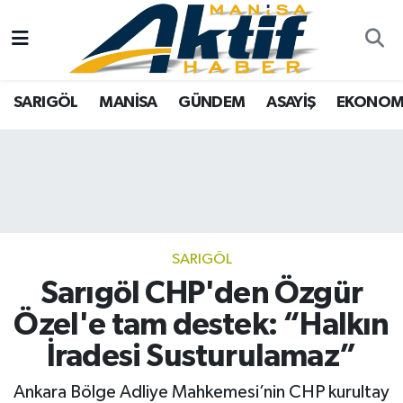
Yazarlar
SARIGÖL
Türkiye
Manisa Nöbetçi Eczaneler
SARIGÖL
MANİSA
GÜNDEM
ASAYİŞ
EKONOM
Resmi İlanlar
MANİSA
Tarım
Manisa Hava Durumu
Foto Galeri
GÜNDEM
Analiz Haberler
Manisa Namaz Vakitleri
ASAYİŞ
Asayiş
Manisa Trafik Yoğunluk Haritası
EKONOMİ
Siyaset
Süper Lig Puan Durumu ve Fikstür
SARIGÖL
Sarıgöl CHP'den Özgür
SPOR
Eğitim
Tüm Manşetler
Özel'e tam destek: “Halkın
TARIM
Kültür Sanat
Son Dakika Haberleri
İradesi Susturulamaz”
SİYASET
Manisa
Haber Arşivi
Ankara Bölge Adliye Mahkemesi’nin CHP kurultay