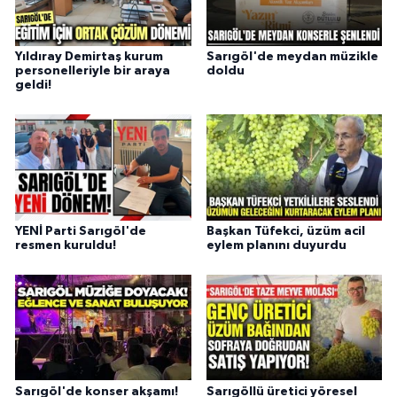
Yıldıray Demirtaş kurum
Sarıgöl'de meydan müzikle
personelleriyle bir araya
doldu
geldi!
YENİ Parti Sarıgöl'de
Başkan Tüfekci, üzüm acil
resmen kuruldu!
eylem planını duyurdu
Sarıgöl'de konser akşamı!
Sarıgöllü üretici yöresel