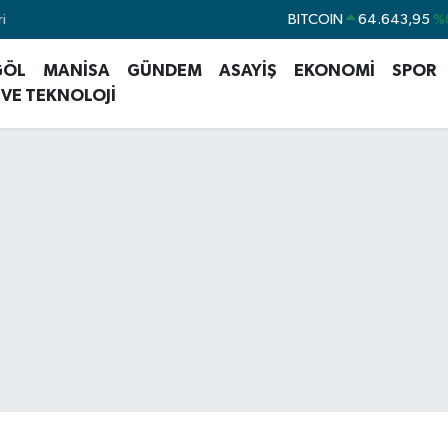
i
DOLAR
47,6006
%0
EURO
55,0250
%0
GÖL
MANİSA
GÜNDEM
ASAYİŞ
EKONOMİ
SPOR
 VE TEKNOLOJİ
STERLİN
64,2398
%
GRAM ALTIN
6500.87
%
BİST100
13.799