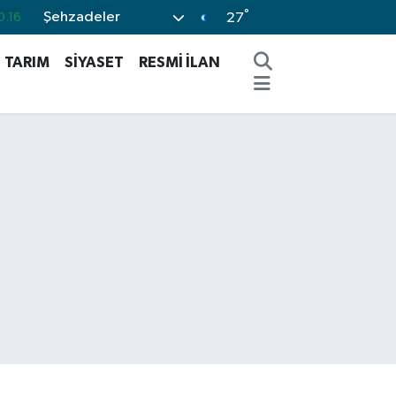
°
Şehzadeler
27
.06
.02
TARIM
SİYASET
RESMİ İLAN
0.2
0.12
%70