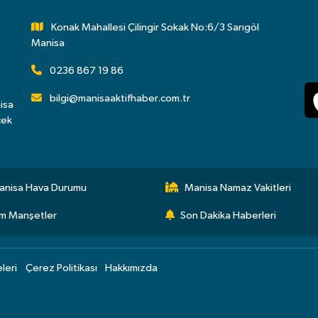
Konak Mahallesi Çilingir Sokak No:6/3 Sarıgöl
Manisa
0236 867 19 86
bilgi@manisaaktifhaber.com.tr
isa
çek
anisa Hava Durumu
Manisa Namaz Vakitleri
m Manşetler
Son Dakika Haberleri
eleri
Çerez Politikası
Hakkımızda