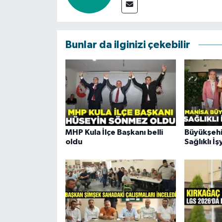
Bunlar da ilginizi çekebilir
MHP Kula İlçe Başkanı belli
Büyükşehi
oldu
Sağlıklı İş