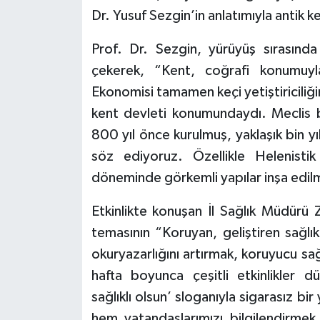
Dr. Yusuf Sezgin’in anlatımıyla antik ke
Prof. Dr. Sezgin, yürüyüş sırasında 
çekerek, “Kent, coğrafi konumuy
Ekonomisi tamamen keçi yetiştiriciliğ
kent devleti konumundaydı. Meclis bi
800 yıl önce kurulmuş, yaklaşık bin y
söz ediyoruz. Özellikle Helenist
döneminde görkemli yapılar inşa edilm
Etkinlikte konuşan İl Sağlık Müdürü Z
temasının “Koruyan, geliştiren sağlı
okuryazarlığını artırmak, koruyucu sa
hafta boyunca çeşitli etkinlikler d
sağlıklı olsun’ sloganıyla sigarasız b
hem vatandaşlarımızı bilgilendirme