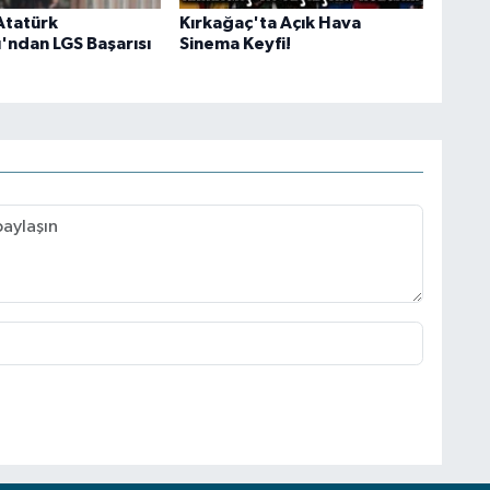
Atatürk
Kırkağaç'ta Açık Hava
'ndan LGS Başarısı
Sinema Keyfi!