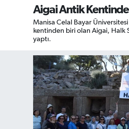
Aigai Antik Kentinde
RESMİ İLAN
RESMİ İLAN
Manisa Celal Bayar Üniversitesi
BİLİM VE TEKNOLOJİ
Yaşam
kentinden biri olan Aigai, Halk
yaptı.
Tarih
Çevre
Dünya
İletişim
Künye
SPOR
Vefat