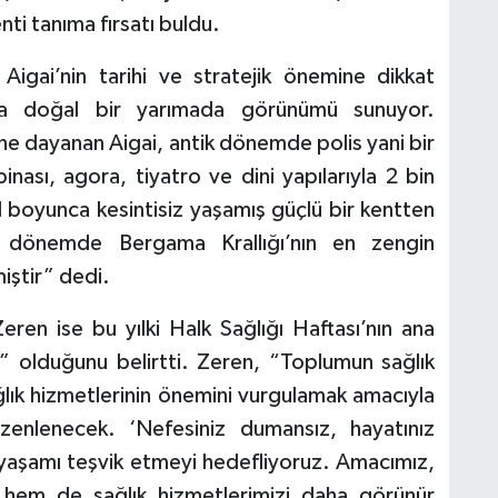
nti tanıma fırsatı buldu.
Aigai’nin tarihi ve stratejik önemine dikkat
la doğal bir yarımada görünümü sunuyor.
ine dayanan Aigai, antik dönemde polis yani bir
nası, agora, tiyatro ve dini yapılarıyla 2 bin
ıl boyunca kesintisiz yaşamış güçlü bir kentten
ik dönemde Bergama Krallığı’nın en zengin
iştir” dedi.
eren ise bu yılki Halk Sağlığı Haftası’nın ana
k” olduğunu belirtti. Zeren, “Toplumun sağlık
ğlık hizmetlerinin önemini vurgulamak amacıyla
üzenlenecek. ‘Nefesiniz dumansız, hayatınız
ir yaşamı teşvik etmeyi hedefliyoruz. Amacımız,
k hem de sağlık hizmetlerimizi daha görünür