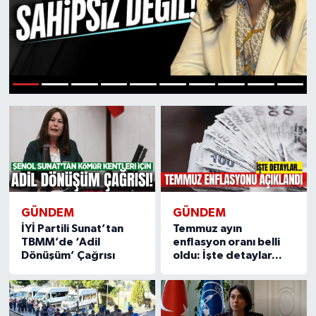
RESMİ İLAN
RESMİ İLAN
BİLİM VE TEKNOLOJİ
Yaşam
Tarih
1
2
3
4
5
6
7
8
9
10
Çevre
Dünya
İletişim
GÜNDEM
GÜNDEM
İYİ Partili Sunat’tan
Temmuz ayın
Künye
TBMM’de ‘Adil
enflasyon oranı belli
Dönüşüm’ Çağrısı
oldu: İşte detaylar...
SPOR
Vefat