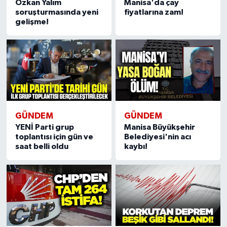
Özkan Yalım
Manisa'da çay
soruşturmasında yeni
fiyatlarına zam!
gelişme!
GÜNDEM
GÜNDEM
YENİ Parti grup
Manisa Büyükşehir
toplantısı için gün ve
Belediyesi'nin acı
saat belli oldu
kaybı!