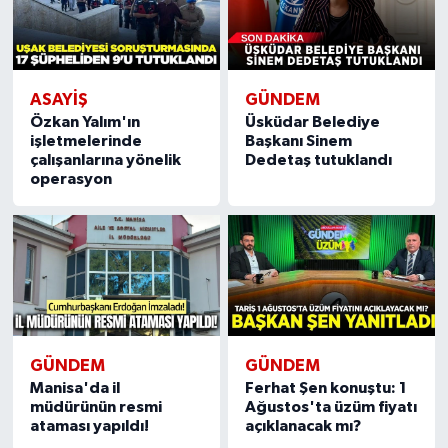
Video
ASAYİŞ
GÜNDEM
Özkan Yalım'ın
Üsküdar Belediye
işletmelerinde
Başkanı Sinem
çalışanlarına yönelik
Dedetaş tutuklandı
operasyon
GÜNDEM
GÜNDEM
Manisa'da il
Ferhat Şen konuştu: 1
müdürünün resmi
Ağustos'ta üzüm fiyatı
ataması yapıldı!
açıklanacak mı?