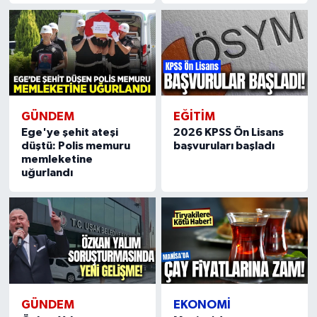
GÜNDEM
EĞİTİM
Ege'ye şehit ateşi
2026 KPSS Ön Lisans
düştü: Polis memuru
başvuruları başladı
memleketine
uğurlandı
GÜNDEM
EKONOMİ