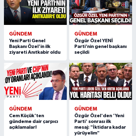
GÜNDEM
GÜNDEM
Yeni Parti Genel
Özgür Özel YENİ
Başkanı Özel'in ilk
Parti’nin genel başkanı
ziyareti Anıtkabir oldu
seçildi
GÜNDEM
GÜNDEM
Cem Küçük'ten
Özgür Özel'den 'Yeni
gündeme dair çarpıcı
Parti' sonrası ilk
açıklamalar!
mesaj: "İktidara kadar
yürüyelim"