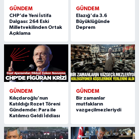
GÜNDEM
GÜNDEM
CHP’de Yeni İstifa
Elazığ'da 3.6
Dalgası: 264 Eski
Büyüklüğünde
Milletvekilinden Ortak
Deprem
Açıklama
GÜNDEM
GÜNDEM
Kılıçdaroğlu'nun
Bir zamanlar
Katıldığı Rozet Töreni
mutfakların
Gündemde: Para ile
vazgeçilmezleriydi
Katılımcı Geldi İddiası