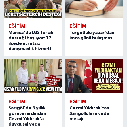
EĞİTİM
EĞİTİM
Manisa'da LGS tercih
Turgutlulu yazar’dan
desteği başlıyor: 17
imza günü buluşması
ilçede ücretsiz
danışmanlık hizmeti
EĞİTİM
EĞİTİM
Sarıgöl'de 6 yıllık
Cezmi Yıldırak'tan
görevin ardından
Sarıgöllülere veda
Cezmi Yıldırak'a
mesajı!
duygusal veda!