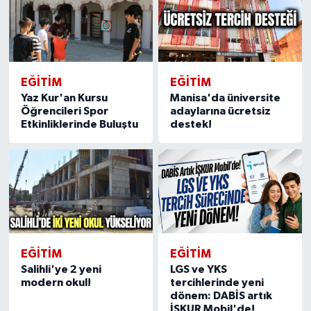
Video
EĞİTİM
EĞİTİM
Yaz Kur'an Kursu
Manisa'da üniversite
Öğrencileri Spor
adaylarına ücretsiz
Etkinliklerinde Buluştu
destek!
EĞİTİM
EĞİTİM
Salihli'ye 2 yeni
LGS ve YKS
modern okul!
tercihlerinde yeni
dönem: DABİS artık
İŞKUR Mobil'de!