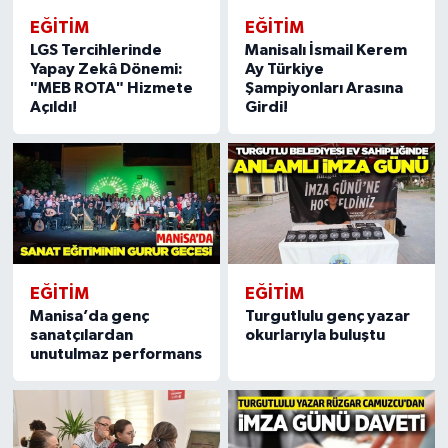
EĞİTİM
EĞİTİM
LGS Tercihlerinde
Manisalı İsmail Kerem
Yapay Zekâ Dönemi:
Ay Türkiye
"MEB ROTA" Hizmete
Şampiyonları Arasına
Açıldı!
Girdi!
EĞİTİM
EĞİTİM
Manisa’da genç
Turgutlulu genç yazar
sanatçılardan
okurlarıyla buluştu
unutulmaz performans