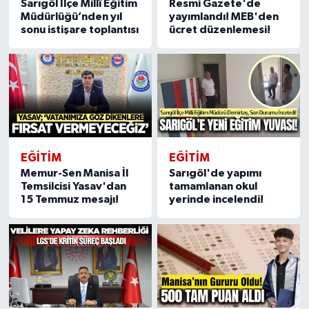
Sarıgöl İlçe Millî Eğitim
Resmi Gazete'de
Müdürlüğü’nden yıl
yayımlandı! MEB'den
sonu istişare toplantısı
ücret düzenlemesi!
EĞİTİM
EĞİTİM
Memur-Sen Manisa İl
Sarıgöl'de yapımı
Temsilcisi Yasav'dan
tamamlanan okul
15 Temmuz mesajı!
yerinde incelendi!