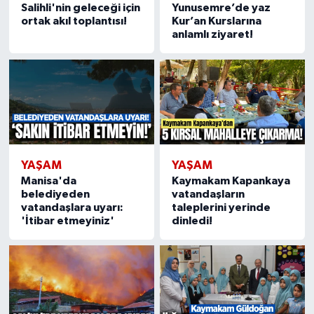
Salihli'nin geleceği için
Yunusemre’de yaz
ortak akıl toplantısı!
Kur’an Kurslarına
anlamlı ziyaret!
YAŞAM
YAŞAM
Manisa'da
Kaymakam Kapankaya
belediyeden
vatandaşların
vatandaşlara uyarı:
taleplerini yerinde
'İtibar etmeyiniz'
dinledi!