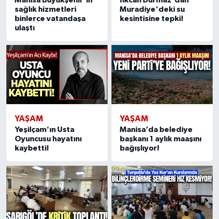
sağlık hizmetleri
Muradiye'deki su
binlerce vatandaşa
kesintisine tepki!
Video
ulaştı
YAŞAM
YAŞAM
Yeşilçam'ın Usta
Manisa’da belediye
Oyuncusu hayatını
başkanı 1 aylık maaşını
kaybetti!
bağışlıyor!