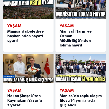
YAŞAM
YAŞAM
Manisa'da belediye
Manisa İl Tarım ve
başkanından hayati
Orman
uyarı!
Müdürlüğü'nden
lokma hayrı!
YAŞAM
YAŞAM
Hakan Şimşek'ten
Manisa'da toplu ulaşım
Kaymakam Yazar'a
filosu 14 yeni araçla
ziyaret
güçlendi