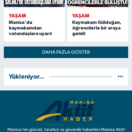
YAŞAM
YAŞAM
Manisa'da
Kaymakam Güldoğan,
kaymakamdan
öğrencilerle bir araya
vatandaşlara uyarı!
geldi!
DAHA FAZLA GÖSTER
Yükleniyor...
Manisa'nın güncel, tarafsız ve güvenilir haberleri Manisa Aktif