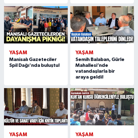
YAŞAM
YAŞAM
Manisalı Gazeteciler
Semih Balaban, Gürle
Spil Dağı'nda buluştu!
Mahallesi’nde
vatandaşlarla bir
araya geldi!
YAŞAM
YAŞAM