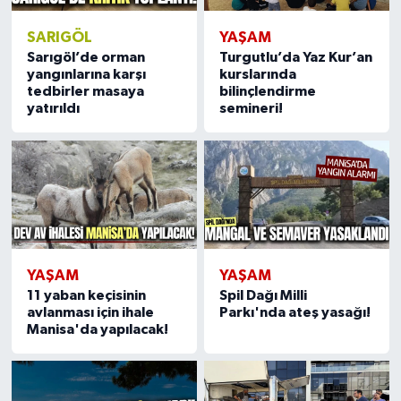
SARIGÖL
YAŞAM
Sarıgöl’de orman
Turgutlu’da Yaz Kur’an
yangınlarına karşı
kurslarında
tedbirler masaya
bilinçlendirme
yatırıldı
semineri!
YAŞAM
YAŞAM
11 yaban keçisinin
Spil Dağı Milli
avlanması için ihale
Parkı'nda ateş yasağı!
Manisa'da yapılacak!