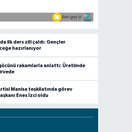
 ilk ders zili çaldı: Gençler
eceğe hazırlanıyor
gücünü rakamlarla anlattı: Üretimde
zirvede
rtisi Manisa teşkilatında görev
Başkanı Enes İzci oldu