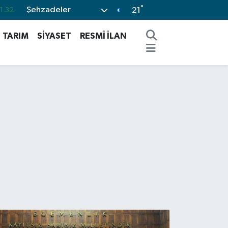
°
Şehzadeler
0.08
21
0.02
TARIM
SİYASET
RESMİ İLAN
0.16
0.54
%11
1.32