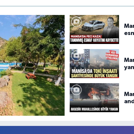
Man
esn
Man
yan
Man
and