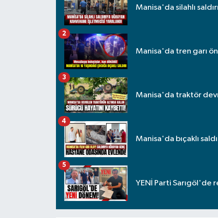
Manisa'da silahlı saldı
2
Manisa'da tren garı önü
3
Manisa'da traktör devril
4
Manisa'da bıçaklı sald
5
YENİ Parti Sarıgöl'de 