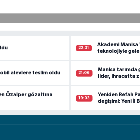
Akademi Manisa'da
ldu
22:31
teknolojiyle gel
Manisa tarımda 
obil alevlere teslim oldu
21:06
lider, ihracatta 
ksen Özalper gözaltına
Yeniden Refah Pa
19:03
değişimi: Yeni İl 