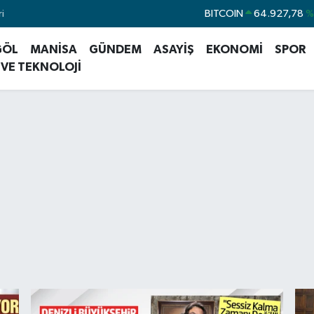
i
DOLAR
47,5894
%
EURO
55,0398
%-
GÖL
MANİSA
GÜNDEM
ASAYİŞ
EKONOMİ
SPOR
STERLİN
64,1581
%
 VE TEKNOLOJİ
GRAM ALTIN
6527.85
%
BİST100
13.703
BITCOIN
64.927,78
%