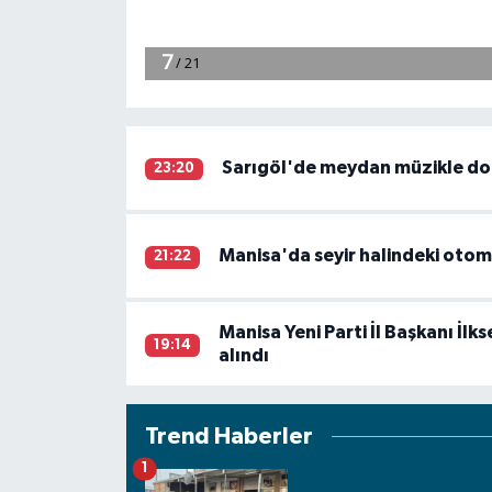
Sarıgöl'de meydan müzikle do
23:20
Manisa'da seyir halindeki otom
21:22
Manisa Yeni Parti İl Başkanı İl
19:14
alındı
Trend Haberler
1