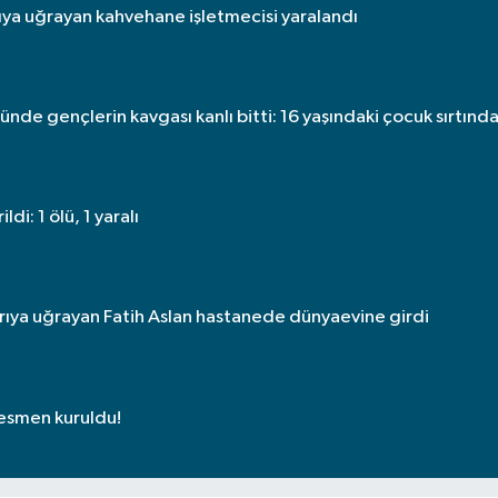
rıya uğrayan kahvehane işletmecisi yaralandı
nde gençlerin kavgası kanlı bitti: 16 yaşındaki çocuk sırtınd
di: 1 ölü, 1 yaralı
ırıya uğrayan Fatih Aslan hastanede dünyaevine girdi
resmen kuruldu!