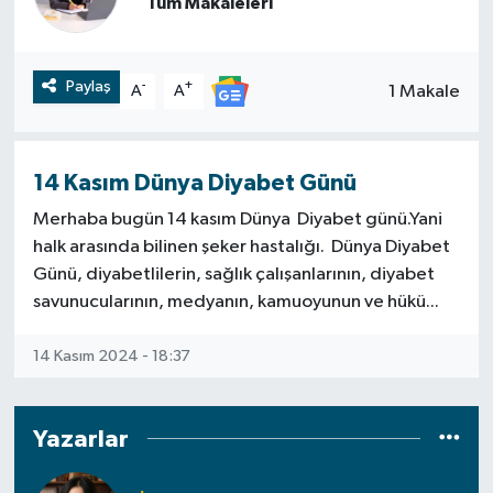
Tüm Makaleleri
RESMİ İLAN
RESMİ İLAN
Paylaş
-
+
1 Makale
A
A
BİLİM VE TEKNOLOJİ
Yaşam
Tarih
14 Kasım Dünya Diyabet Günü
Çevre
Merhaba bugün 14 kasım Dünya Diyabet günü.Yani
halk arasında bilinen şeker hastalığı. Dünya Diyabet
Dünya
Günü, diyabetlilerin, sağlık çalışanlarının, diyabet
savunucularının, medyanın, kamuoyunun ve hükü...
İletişim
14 Kasım 2024 - 18:37
Künye
SPOR
Yazarlar
Vefat