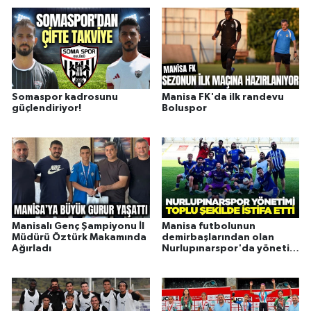
Somaspor kadrosunu
Manisa FK'da ilk randevu
güçlendiriyor!
Boluspor
Manisalı Genç Şampiyonu İl
Manisa futbolunun
Müdürü Öztürk Makamında
demirbaşlarından olan
Ağırladı
Nurlupınarspor'da yönetim
istifa etti