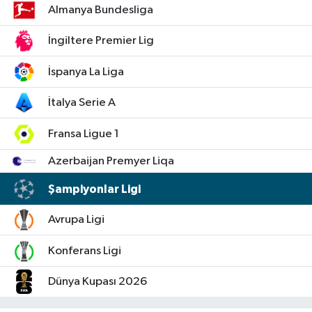
Almanya Bundesliga
Video
İngiltere Premier Lig
İspanya La Liga
İtalya Serie A
Fransa Ligue 1
Azerbaijan Premyer Liqa
Şampiyonlar Ligi
Avrupa Ligi
Konferans Ligi
Dünya Kupası 2026