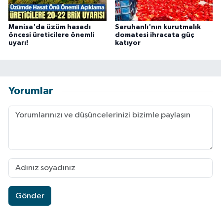
Manisa'da üzüm hasadı
Saruhanlı'nın kurutmalık
öncesi üreticilere önemli
domatesi ihracata güç
uyarı!
katıyor
Yorumlar
Gönder