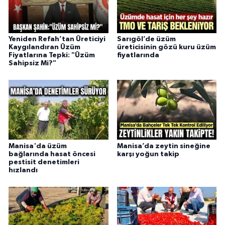
Yeniden Refah’tan Üreticiyi
Sarıgöl’de üzüm
Kaygılandıran Üzüm
üreticisinin gözü kuru üzüm
Fiyatlarına Tepki: "Üzüm
fiyatlarında
Sahipsiz Mi?"
Manisa'da üzüm
Manisa’da zeytin sineğine
bağlarında hasat öncesi
karşı yoğun takip
pestisit denetimleri
hızlandı