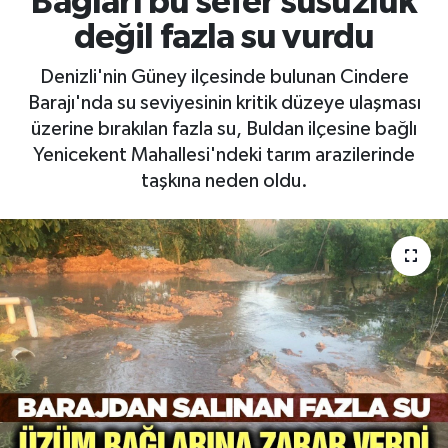
Bağları bu sefer susuzluk
değil fazla su vurdu
RESMİ İLAN
RESMİ İLAN
Denizli'nin Güney ilçesinde bulunan Cindere
BİLİM VE TEKNOLOJİ
Yaşam
Barajı'nda su seviyesinin kritik düzeye ulaşması
üzerine bırakılan fazla su, Buldan ilçesine bağlı
Tarih
Yenicekent Mahallesi'ndeki tarım arazilerinde
taşkına neden oldu.
Çevre
Dünya
İletişim
Künye
SPOR
Vefat