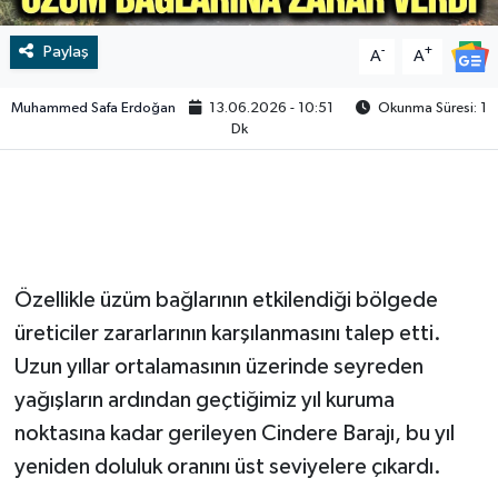
Video
Paylaş
-
+
A
A
Muhammed Safa Erdoğan
13.06.2026 - 10:51
Okunma Süresi: 1
Dk
Özellikle üzüm bağlarının etkilendiği bölgede
üreticiler zararlarının karşılanmasını talep etti.
Uzun yıllar ortalamasının üzerinde seyreden
yağışların ardından geçtiğimiz yıl kuruma
noktasına kadar gerileyen Cindere Barajı, bu yıl
yeniden doluluk oranını üst seviyelere çıkardı.