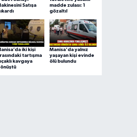
akinesini Satışa
madde zulası: 1
ıkardı
gözaltı!
anisa’da iki kişi
Manisa'da yalnız
rasındaki tartışma
yaşayan kişi evinde
ıçaklı kavgaya
ölü bulundu
önüştü