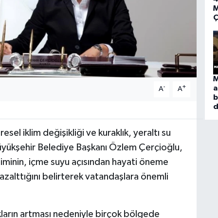
M
Ç
M
-
+
a
A
A
b
d
esel iklim değişikliği ve kuraklık, yeraltı su
Büyükşehir Belediye Başkanı Özlem Çerçioğlu,
etiminin, içme suyu açısından hayati öneme
e azalttığını belirterek vatandaşlara önemli
ıkların artması nedeniyle birçok bölgede