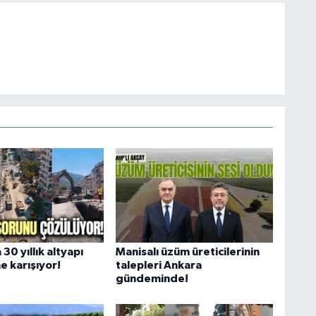
30 yıllık altyapı
Manisalı üzüm üreticilerinin
he karışıyor!
talepleri Ankara
gündeminde!