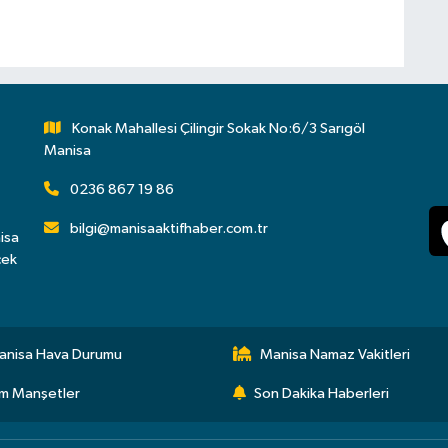
Konak Mahallesi Çilingir Sokak No:6/3 Sarıgöl
Manisa
0236 867 19 86
bilgi@manisaaktifhaber.com.tr
isa
çek
anisa Hava Durumu
Manisa Namaz Vakitleri
m Manşetler
Son Dakika Haberleri