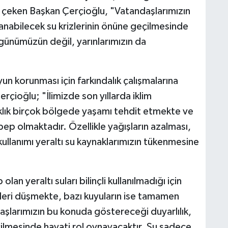
çeken Başkan Çerçioğlu, "Vatandaşlarımızın
anabilecek su krizlerinin önüne geçilmesinde
günümüzün değil, yarınlarımızın da
un korunması için farkındalık çalışmalarına
rçioğlu; "İlimizde son yıllarda iklim
raklık birçok bölgede yaşamı tehdit etmekte ve
bep olmaktadır. Özellikle yağışların azalması,
 kullanımı yeraltı su kaynaklarımızın tükenmesine
an yeraltı suları bilinçli kullanılmadığı için
leri düşmekte, bazı kuyuların ise tamamen
şlarımızın bu konuda göstereceği duyarlılık,
çilmesinde hayati rol oynayacaktır. Su sadece