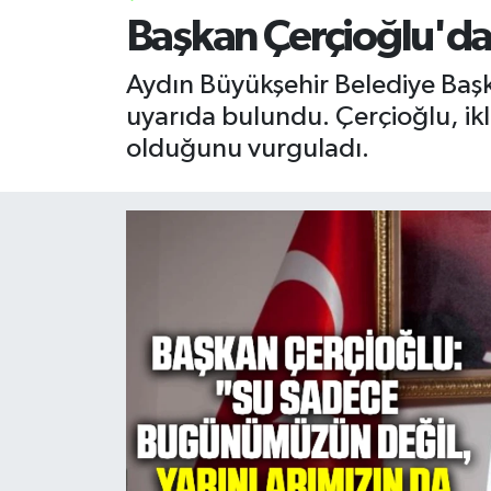
Başkan Çerçioğlu'da
RESMİ İLAN
RESMİ İLAN
Aydın Büyükşehir Belediye Başk
BİLİM VE TEKNOLOJİ
Yaşam
uyarıda bulundu. Çerçioğlu, ikli
olduğunu vurguladı.
Tarih
Çevre
Dünya
İletişim
Künye
SPOR
Vefat