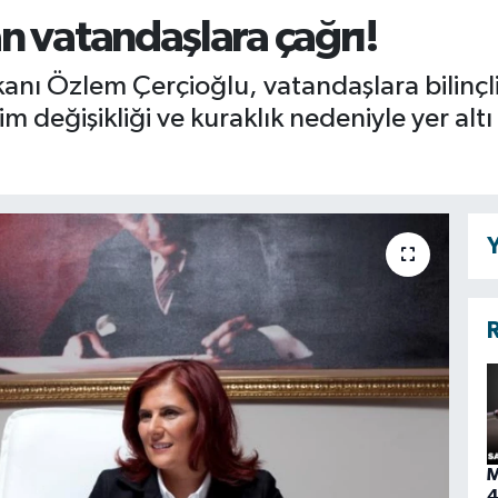
n vatandaşlara çağrı!
anı Özlem Çerçioğlu, vatandaşlara bilinçl
m değişikliği ve kuraklık nedeniyle yer altı
Y
R
M
4