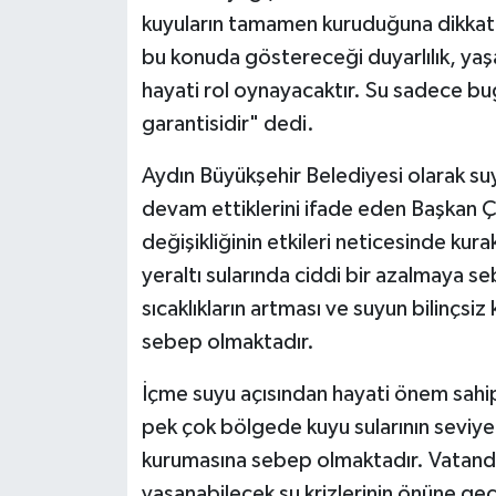
kuyuların tamamen kuruduğuna dikkat 
bu konuda göstereceği duyarlılık, yaş
hayati rol oynayacaktır. Su sadece bu
garantisidir" dedi.
Aydın Büyükşehir Belediyesi olarak suy
devam ettiklerini ifade eden Başkan Çe
değişikliğinin etkileri neticesinde ku
yeraltı sularında ciddi bir azalmaya se
sıcaklıkların artması ve suyun bilinçsiz
sebep olmaktadır.
İçme suyu açısından hayati önem sahip ol
pek çok bölgede kuyu sularının seviye
kurumasına sebep olmaktadır. Vatanda
yaşanabilecek su krizlerinin önüne ge