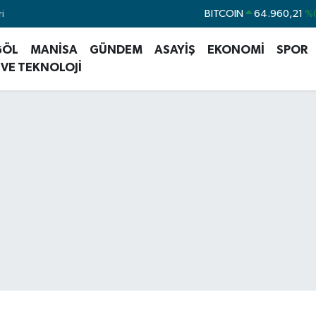
i
BITCOIN
64.960,21
%
DOLAR
47,7436
%
GÖL
MANİSA
GÜNDEM
ASAYİŞ
EKONOMİ
SPOR
EURO
55,2510
%
 VE TEKNOLOJİ
STERLİN
64,4811
%
GRAM ALTIN
6660.55
%
BİST100
13.779