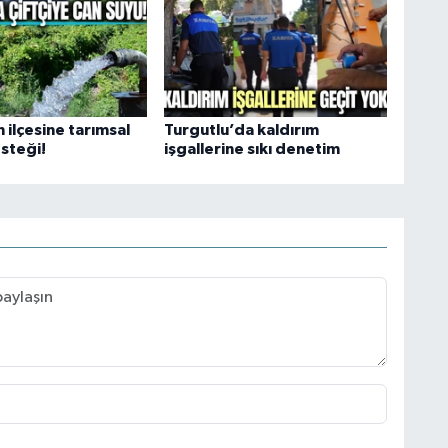
 ilçesine tarımsal
Turgutlu’da kaldırım
steği!
işgallerine sıkı denetim