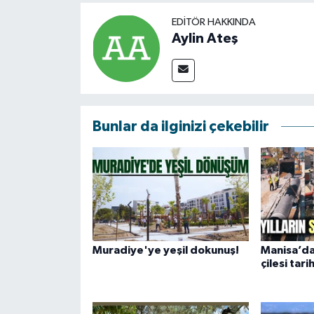
EDITÖR HAKKINDA
Aylin Ateş
Bunlar da ilginizi çekebilir
Muradiye'ye yeşil dokunuş!
Manisa’da 
çilesi tari