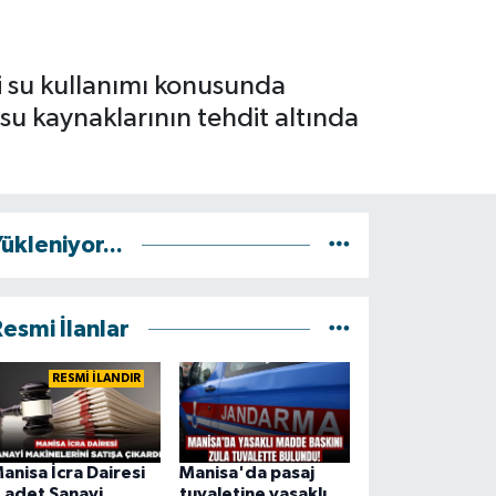
i su kullanımı konusunda
 su kaynaklarının tehdit altında
ükleniyor...
esmi İlanlar
RESMİ İLANDIR
anisa İcra Dairesi
Manisa'da pasaj
 adet Sanayi
tuvaletine yasaklı