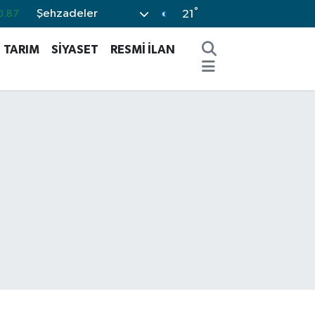
°
Şehzadeler
0.87
21
0.18
TARIM
SİYASET
RESMİ İLAN
0.32
0.38
0.03
%-14