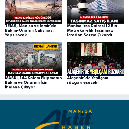
TEİAŞ, Manisa ve İzmir’de
Manisa İcra Dairesi 12 Bin
Bakım-Onarım Çalışması
Metrekarelik Taşınmaz
Yaptıracak
İcradan Satışa Çıkardı
RESMİ İLANDIR
MASKİ, 144 Kalem Ekipmanın
Alaşehir'de Yeşilçam
Bakım ve Onarımı İçin
rüzgarı esecek!
İhaleye Çıkıyor