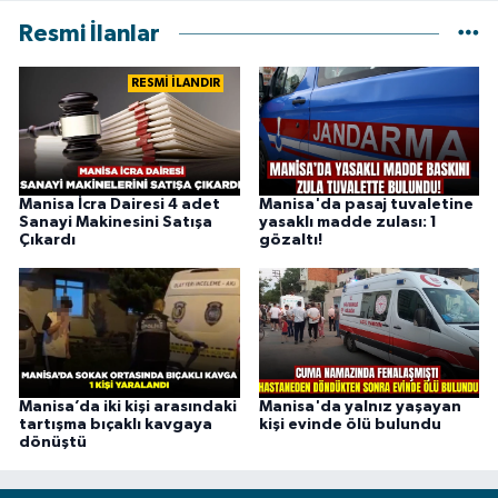
Resmi İlanlar
RESMİ İLANDIR
Manisa İcra Dairesi 4 adet
Manisa'da pasaj tuvaletine
Sanayi Makinesini Satışa
yasaklı madde zulası: 1
Çıkardı
gözaltı!
Manisa’da iki kişi arasındaki
Manisa'da yalnız yaşayan
tartışma bıçaklı kavgaya
kişi evinde ölü bulundu
dönüştü