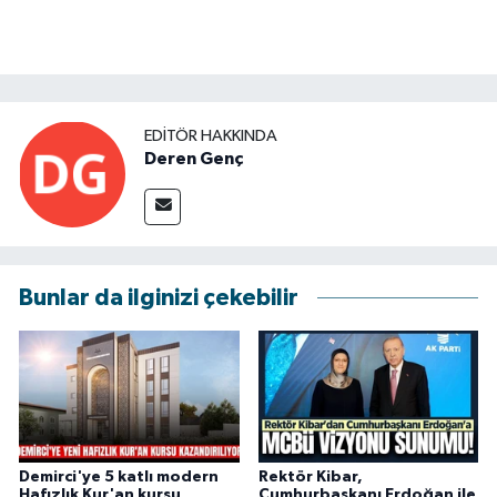
EDITÖR HAKKINDA
Deren Genç
Bunlar da ilginizi çekebilir
Demirci'ye 5 katlı modern
Rektör Kibar,
Hafızlık Kur'an kursu
Cumhurbaşkanı Erdoğan ile