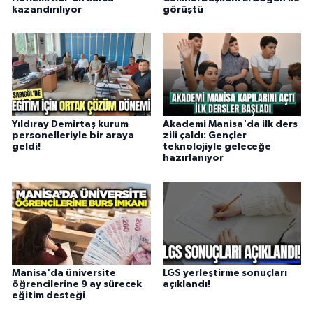
kazandırılıyor
görüştü
Yıldıray Demirtaş kurum
Akademi Manisa'da ilk ders
personelleriyle bir araya
zili çaldı: Gençler
geldi!
teknolojiyle geleceğe
hazırlanıyor
Manisa'da üniversite
LGS yerleştirme sonuçları
öğrencilerine 9 ay sürecek
açıklandı!
eğitim desteği