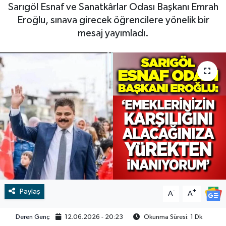
Sarıgöl Esnaf ve Sanatkârlar Odası Başkanı Emrah
RESMİ İLAN
RESMİ İLAN
Eroğlu, sınava girecek öğrencilere yönelik bir
mesaj yayımladı.
BİLİM VE TEKNOLOJİ
Yaşam
Tarih
Çevre
Dünya
İletişim
Künye
Paylaş
-
+
A
A
SPOR
Deren Genç
12.06.2026 - 20:23
Okunma Süresi: 1 Dk
Vefat