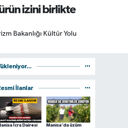
ün izini birlikte
rizm Bakanlığı Kültür Yolu
ükleniyor...
esmi İlanlar
RESMİ İLANDIR
anisa İcra Dairesi
Manisa'da üzüm