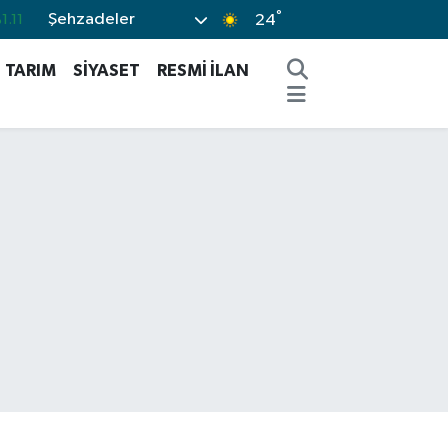
°
Şehzadeler
24
.18
.32
TARIM
SİYASET
RESMİ İLAN
.38
.03
-14