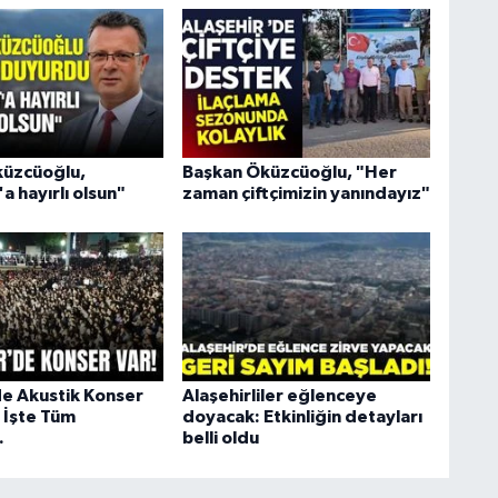
küzcüoğlu,
Başkan Öküzcüoğlu, "Her
'a hayırlı olsun"
zaman çiftçimizin yanındayız"
de Akustik Konser
Alaşehirliler eğlenceye
 İşte Tüm
doyacak: Etkinliğin detayları
.
belli oldu