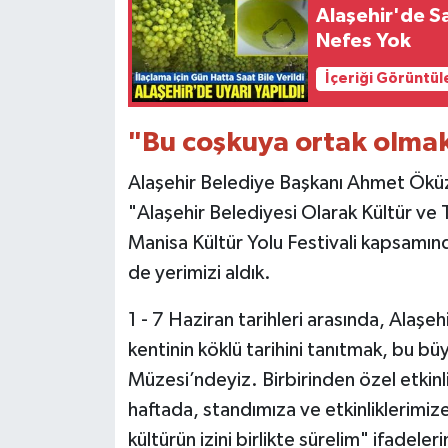
Alaşehir'de Sa
Nefes Yok
İçeriği Görüntül
"Bu coşkuya ortak olmak
Alaşehir Belediye Başkanı Ahmet Öküz
"Alaşehir Belediyesi Olarak Kültür ve T
Manisa Kültür Yolu Festivali kapsamınd
de yerimizi aldık.
​1 - 7 Haziran tarihleri arasında, Alaşe
kentinin köklü tarihini tanıtmak, bu b
Müzesi’ndeyiz. ​Birbirinden özel etkinli
haftada, standımıza ve etkinliklerimize
kültürün izini birlikte sürelim" ifadeleri