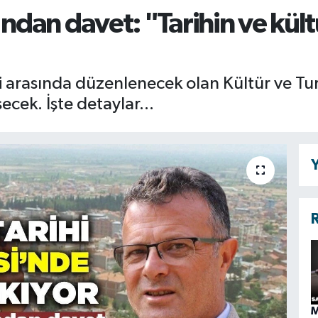
an davet: "Tarihin ve kültür
ri arasında düzenlenecek olan Kültür ve Tu
ecek. İşte detaylar...
Y
R
M