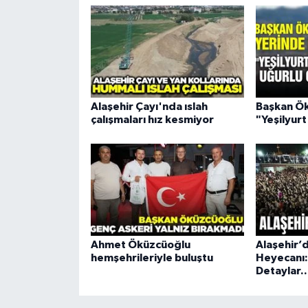
Alaşehir Çayı'nda ıslah
Başkan Ö
çalışmaları hız kesmiyor
"Yeşilyurt
Ahmet Öküzcüoğlu
Alaşehir’
hemşehrileriyle buluştu
Heyecanı:
Detaylar..