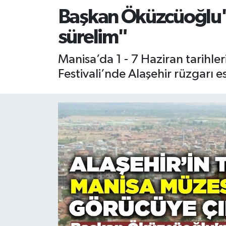
Başkan Öküzcüoğlu'nd
RESMİ İLAN
RESMİ İLAN
sürelim"
BİLİM VE TEKNOLOJİ
Yaşam
Manisa’da 1 - 7 Haziran tarihle
Tarih
Festivali’nde Alaşehir rüzgarı es
Çevre
Dünya
İletişim
Künye
SPOR
Vefat