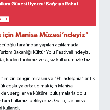
lkım Güvesi Uyarısı! Bağcıya Rahat
e
 için Manisa Müzesi’ndeyiz"
cüoğlu tarafından yapılan açıklamada,
urizm Bakanlığı Kültür Yolu Festivali'ndeyiz.
a, kadim tarihimiz ve eşsiz kültürümüzle biz
hir’imizin zengin mirasını ve "Philadelphia" antik
üyük coşkuya ortak olmak için Manisa
kler, sergiler ve kültürel buluşmalarla dolu
 tüm halkımızı bekliyoruz. Gelin, tarihin ve
ni kullandı.