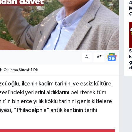
4
M
Ç
S
-
+
k
A
A
g
d
Okunma Süresi: 1 Dk
oğlu, ilçenin kadim tarihini ve eşsiz kültürel
i’ndeki yerlerini aldıklarını belirterek tüm
in binlerce yıllık köklü tarihini geniş kitlelere
esi, "Philadelphia" antik kentinin tarihi