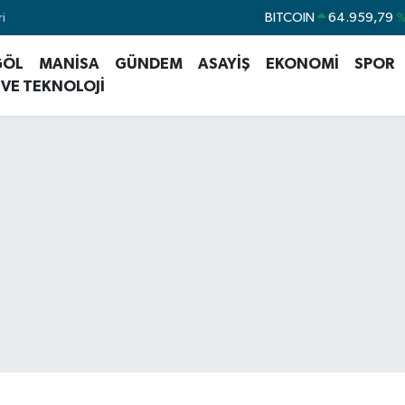
i
DOLAR
47,7436
%0
EURO
55,2510
%0
GÖL
MANİSA
GÜNDEM
ASAYİŞ
EKONOMİ
SPOR
 VE TEKNOLOJİ
STERLİN
64,4811
%0
GRAM ALTIN
6660.55
%0
BİST100
13.779
%