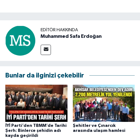
EDITÖR HAKKINDA
Muhammed Safa Erdoğan
Bunlar da ilginizi çekebilir
İYİ Parti’den TBMM’de Tarihi
Şehitler ve Çınarcık
Şerh: Binlerce şehidin adı
arasında ulaşım hamlesi
kayda geçirildi