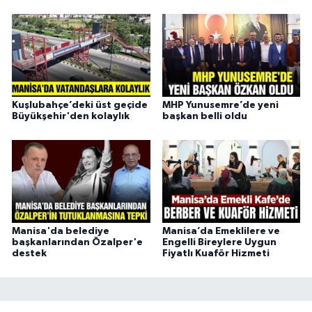
Kuşlubahçe’deki üst geçide
MHP Yunusemre’de yeni
Büyükşehir'den kolaylık
başkan belli oldu
Manisa'da belediye
Manisa’da Emeklilere ve
başkanlarından Özalper'e
Engelli Bireylere Uygun
destek
Fiyatlı Kuaför Hizmeti