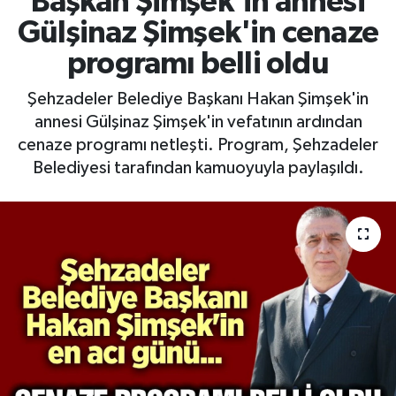
Başkan Şimşek'in annesi
Gülşinaz Şimşek'in cenaze
RESMİ İLAN
RESMİ İLAN
programı belli oldu
BİLİM VE TEKNOLOJİ
Yaşam
Şehzadeler Belediye Başkanı Hakan Şimşek'in
annesi Gülşinaz Şimşek'in vefatının ardından
Tarih
cenaze programı netleşti. Program, Şehzadeler
Belediyesi tarafından kamuoyuyla paylaşıldı.
Çevre
Dünya
İletişim
Künye
SPOR
Vefat