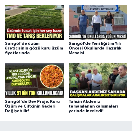
Sarıgöl’de üzüm
Sarıgöl’de Yeni Eğitim Yılı
üreticisinin gözü kuru üzüm
Öncesi Okullarda Hazırlık
fiyatlarında
Mesaisi
Sarıgöl'de Dev Proje: Kuru
Tahsin Akdeniz
Üzüm ve Çiftçinin Kaderi
tamamlanan çalışmaları
Değişebilir!
yerinde inceledi!