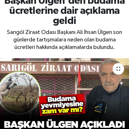
Başkan Ülgen'den budama
ücretlerine dair açıklama
RESMİ İLAN
RESMİ İLAN
geldi
BİLİM VE TEKNOLOJİ
Yaşam
Sarıgöl Ziraat Odası Başkanı Ali İhsan Ülgen son
günlerde tartışmalara neden olan budama
Tarih
ücretleri hakkında açıklamalarda bulundu.
Çevre
Dünya
İletişim
Künye
SPOR
Vefat