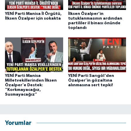
YENİ Parti Manisa İl Örgütü,
İlksen Özalper’in
İlksen Özalper için sokakta
tutuklanmasının ardından
partililer il binası önünde
toplandı
YENİ Parti Manisa
YENİ Parti Sarıgöl'den
Milletvekillerinden İlksen
Özalper’in gözaltına
Özalper'e Destek:
alınmasına sert tepki!
“Korkmayacağız,
Susmayacağız”
Yorumlar