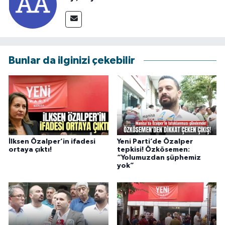
Bunlar da ilginizi çekebilir
İlksen Özalper’in ifadesi
Yeni Parti’de Özalper
ortaya çıktı!
tepkisi! Özkösemen:
“Yolumuzdan şüphemiz
yok”