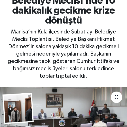
Belediye Meclisi’nde 10
dakikalık gecikme krize
RESMİ İLAN
RESMİ İLAN
dönüştü
BİLİM VE TEKNOLOJİ
Yaşam
Manisa’nın Kula ilçesinde Şubat ayı Belediye
Meclis Toplantısı, Belediye Başkanı Hikmet
Tarih
Dönmez’in salona yaklaşık 10 dakika gecikmeli
gelmesi nedeniyle yapılamadı. Başkanın
Çevre
gecikmesine tepki gösteren Cumhur İttifakı ve
Dünya
bağımsız meclis üyeleri salonu terk edince
toplantı iptal edildi.
İletişim
Künye
SPOR
Vefat