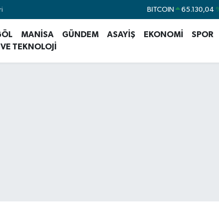
i
DOLAR
47,7436
%
EURO
55,2510
%0
GÖL
MANİSA
GÜNDEM
ASAYİŞ
EKONOMİ
SPOR
STERLİN
64,4811
%0
 VE TEKNOLOJİ
GRAM ALTIN
6648.99
%2
BİST100
13.773
%
BITCOIN
65.130,04