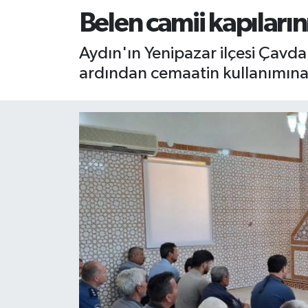
Belen camii kapıları
RESMİ İLAN
RESMİ İLAN
Aydın'ın Yenipazar ilçesi Çavda
BİLİM VE TEKNOLOJİ
Yaşam
ardından cemaatin kullanımına
Tarih
Çevre
Dünya
İletişim
Künye
SPOR
Vefat