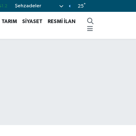
°
Şehzadeler
0.18
25
.32
TARIM
SİYASET
RESMİ İLAN
.38
.59
-19
%1.2