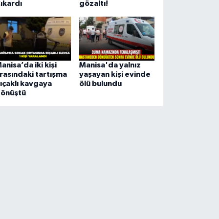
ıkardı
gözaltı!
anisa’da iki kişi
Manisa'da yalnız
rasındaki tartışma
yaşayan kişi evinde
ıçaklı kavgaya
ölü bulundu
önüştü