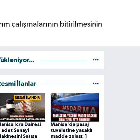
m çalışmalarının bitirilmesinin
ükleniyor...
esmi İlanlar
RESMİ İLANDIR
anisa İcra Dairesi
Manisa'da pasaj
 adet Sanayi
tuvaletine yasaklı
akinesini Satışa
madde zulası: 1