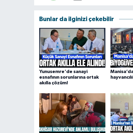
Bunlar da ilginizi çekebilir
Yunusemre'de sanayi
Manisa’da
esnafının sorunlarına ortak
hayvancıl
akılla çözüm!