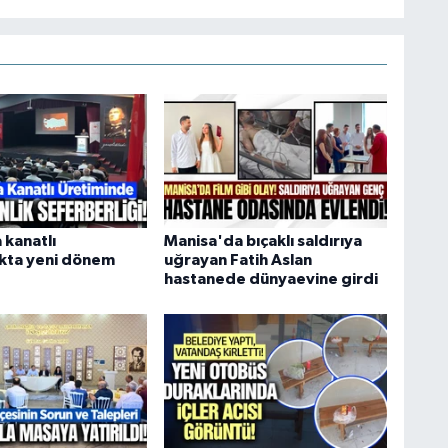
 kanatlı
Manisa'da bıçaklı saldırıya
ıkta yeni dönem
uğrayan Fatih Aslan
hastanede dünyaevine girdi