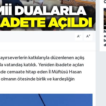
Ç
M
-
+
a
A
A
b
d
ırseverlerin katkılarıyla düzenlenen açılış
a vatandaş katıldı. Yeniden ibadete açılan
de cemaate hitap eden İl Müftüsü Hasan
olmanın ötesinde birlik ve kardeşliğin