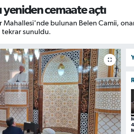
nı yeniden cemaate açtı
r Mahallesi'nde bulunan Belen Camii, onarı
 tekrar sunuldu.
Y
R
M
4
M