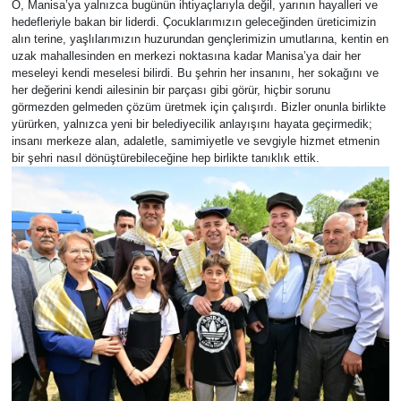
O, Manisa’ya yalnızca bugünün ihtiyaçlarıyla değil, yarının hayalleri ve
hedefleriyle bakan bir liderdi. Çocuklarımızın geleceğinden üreticimizin
alın terine, yaşlılarımızın huzurundan gençlerimizin umutlarına, kentin en
Video
uzak mahallesinden en merkezi noktasına kadar Manisa’ya dair her
meseleyi kendi meselesi bilirdi. Bu şehrin her insanını, her sokağını ve
her değerini kendi ailesinin bir parçası gibi görür, hiçbir sorunu
görmezden gelmeden çözüm üretmek için çalışırdı. Bizler onunla birlikte
yürürken, yalnızca yeni bir belediyecilik anlayışını hayata geçirmedik;
insanı merkeze alan, adaletle, samimiyetle ve sevgiyle hizmet etmenin
bir şehri nasıl dönüştürebileceğine hep birlikte tanıklık ettik.