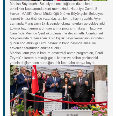
Manisa Büyükşehir Belediyesi öncülüğünde düzenlenen
etkinlikler kapsamında kent merkezinde Hatuniye Camii, 8
Havuz, MASKİ Genel Müdürlüğü önü ve Büyükşehir Belediyesi
hizmet binası önünde vatandaşlara lokma hayrı yapıldı. Aynı
zamanda Manisa'nın 17 ilçesinde lokma hayırları gerçekleştirildi.
Lokma hayırlarının ardından anma programı, akşam Hatuniye
Camii'nde Mevlid-i Şerif okutulması ile devam etti. Cumhuriyet
Meydanı'nda düzenlenen 3 bin kişilik hayır yemeğinin ardından
günün son etkinliği Ferdi Zeyrek’in kabri başında ailesi ve
sevenleri tarafından anılması oldu.
Manisalıların yoğun katılım gösterdiği anma programları, Ferdi
Zeyrek'in kentte bıraktığı güçlü izlerin ve halkın gönlündeki
yerinin değişmeden sürdüğünü bir kez daha ortaya koydu.