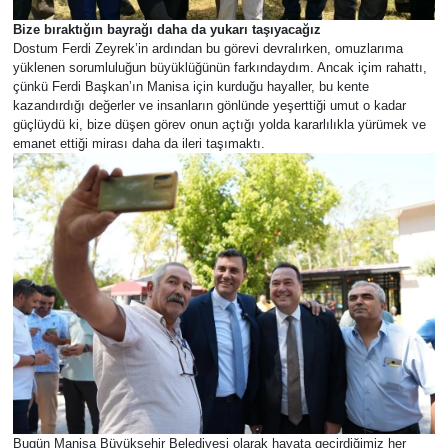
Bize bıraktığın bayrağı daha da yukarı taşıyacağız
​Dostum Ferdi Zeyrek’in ardından bu görevi devralırken, omuzlarıma
yüklenen sorumluluğun büyüklüğünün farkındaydım. Ancak içim rahattı,
çünkü Ferdi Başkan’ın Manisa için kurduğu hayaller, bu kente
kazandırdığı değerler ve insanların gönlünde yeşerttiği umut o kadar
güçlüydü ki, bize düşen görev onun açtığı yolda kararlılıkla yürümek ve
emanet ettiği mirası daha da ileri taşımaktı.
Bugün Manisa Büyükşehir Belediyesi olarak hayata geçirdiğimiz her