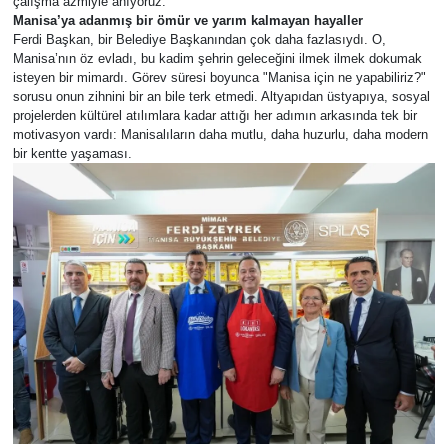
çalışma azmiyle anıyoruz.
Manisa’ya adanmış bir ömür ve yarım kalmayan hayaller
RESMİ İLAN
RESMİ İLAN
​Ferdi Başkan, bir Belediye Başkanından çok daha fazlasıydı. O,
Manisa’nın öz evladı, bu kadim şehrin geleceğini ilmek ilmek dokumak
isteyen bir mimardı. Görev süresi boyunca "Manisa için ne yapabiliriz?"
BİLİM VE TEKNOLOJİ
Yaşam
sorusu onun zihnini bir an bile terk etmedi. Altyapıdan üstyapıya, sosyal
projelerden kültürel atılımlara kadar attığı her adımın arkasında tek bir
motivasyon vardı: Manisalıların daha mutlu, daha huzurlu, daha modern
Tarih
bir kentte yaşaması.
Çevre
Dünya
İletişim
Künye
SPOR
Vefat