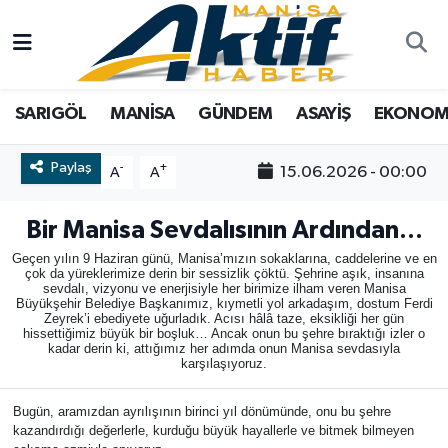
Yazarlar
SARIGÖL
Türkiye
Manisa Nöbetçi Eczaneler
SARIGÖL
MANİSA
GÜNDEM
ASAYİŞ
EKONOM
Resmi İlanlar
MANİSA
Tarım
Manisa Hava Durumu
Paylaş
-
+
15.06.2026 - 00:00
A
A
Foto Galeri
GÜNDEM
Analiz Haberler
Manisa Namaz Vakitleri
Bir Manisa Sevdalısının Ardından…
ASAYİŞ
Asayiş
Manisa Trafik Yoğunluk Haritası
Geçen yılın 9 Haziran günü, Manisa’mızın sokaklarına, caddelerine ve en
çok da yüreklerimize derin bir sessizlik çöktü. Şehrine aşık, insanına
EKONOMİ
Siyaset
Süper Lig Puan Durumu ve Fikstür
sevdalı, vizyonu ve enerjisiyle her birimize ilham veren Manisa
Büyükşehir Belediye Başkanımız, kıymetli yol arkadaşım, dostum Ferdi
Zeyrek’i ebediyete uğurladık. Acısı hâlâ taze, eksikliği her gün
SPOR
Eğitim
Tüm Manşetler
hissettiğimiz büyük bir boşluk… Ancak onun bu şehre bıraktığı izler o
kadar derin ki, attığımız her adımda onun Manisa sevdasıyla
karşılaşıyoruz.
TARIM
Kültür Sanat
Son Dakika Haberleri
​Bugün, aramızdan ayrılışının birinci yıl dönümünde, onu bu şehre
kazandırdığı değerlerle, kurduğu büyük hayallerle ve bitmek bilmeyen
SİYASET
Manisa
Haber Arşivi