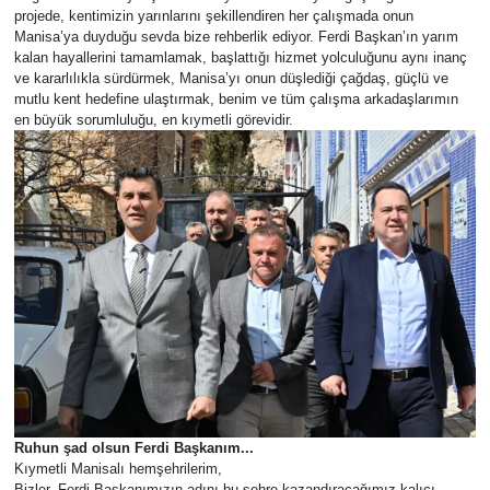
projede, kentimizin yarınlarını şekillendiren her çalışmada onun
Manisa’ya duyduğu sevda bize rehberlik ediyor. Ferdi Başkan’ın yarım
kalan hayallerini tamamlamak, başlattığı hizmet yolculuğunu aynı inanç
ve kararlılıkla sürdürmek, Manisa’yı onun düşlediği çağdaş, güçlü ve
mutlu kent hedefine ulaştırmak, benim ve tüm çalışma arkadaşlarımın
en büyük sorumluluğu, en kıymetli görevidir.
Ruhun şad olsun Ferdi Başkanım...
​Kıymetli Manisalı hemşehrilerim,
​Bizler, Ferdi Başkanımızın adını bu şehre kazandıracağımız kalıcı