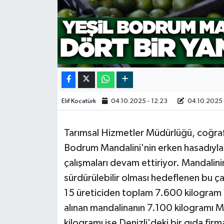
Video
Elif Kocatürk
04.10.2025 - 12:23
04.10.2025 
Tarımsal Hizmetler Müdürlüğü, coğraf
Bodrum Mandalini'nin erken hasadıyla 
çalışmaları devam ettiriyor. Mandalini
sürdürülebilir olması hedeflenen bu ç
15 üreticiden toplam 7.600 kilogram Y
alınan mandalinanın 7.100 kilogramı Me
kilogramı ise Denizli'deki bir gıda firm