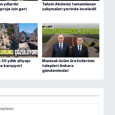
ın yıllardır
Tahsin Akdeniz tamamlanan
proje için geri
çalışmaları yerinde inceledi!
30 yıllık altyapı
Manisalı üzüm üreticilerinin
he karışıyor!
talepleri Ankara
gündeminde!