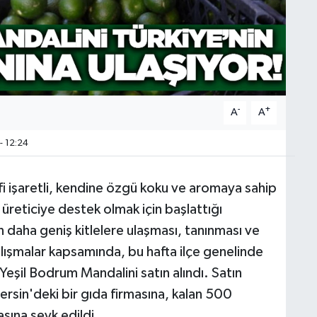
-
+
A
A
- 12:24
i işaretli, kendine özgü koku ve aromaya sahip
üreticiye destek olmak için başlattığı
n daha geniş kitlelere ulaşması, tanınması ve
alışmalar kapsamında, bu hafta ilçe genelinde
eşil Bodrum Mandalini satın alındı. Satın
rsin'deki bir gıda firmasına, kalan 500
asına sevk edildi.