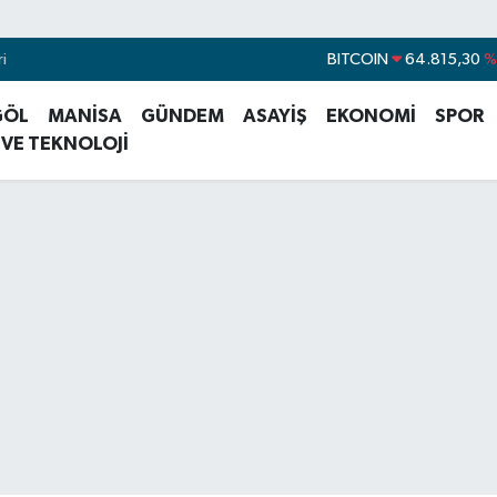
i
DOLAR
47,7436
%
EURO
55,2510
%0
GÖL
MANİSA
GÜNDEM
ASAYİŞ
EKONOMİ
SPOR
STERLİN
64,4811
%0
 VE TEKNOLOJİ
GRAM ALTIN
6660.55
BİST100
13.779
%
BITCOIN
64.815,30
%