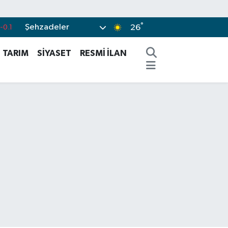
°
Şehzadeler
0.18
26
.32
TARIM
SİYASET
RESMİ İLAN
.38
%0
-14
-0.1