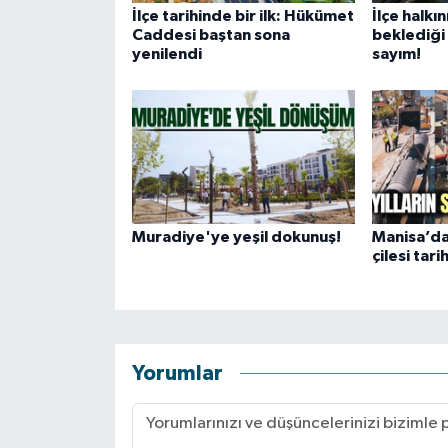
İlçe tarihinde bir ilk: Hükümet
İlçe halkın
Caddesi baştan sona
beklediği 
yenilendi
sayım!
Muradiye'ye yeşil dokunuş!
Manisa’da 
çilesi tari
Yorumlar