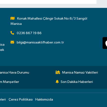
Konak Mahallesi Çilingir Sokak No:6/3 Sarıgöl
Manisa
0236 867 19 86
bilgi@manisaaktifhaber.com.tr
isa
çek
anisa Hava Durumu
Manisa Namaz Vakitleri
m Manşetler
Son Dakika Haberleri
eleri
Çerez Politikası
Hakkımızda