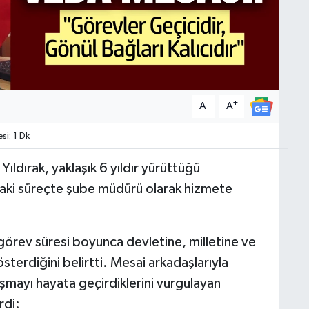
-
+
A
A
i: 1 Dk
Yıldırak, yaklaşık 6 yıldır yürüttüğü
raki süreçte şube müdürü olarak hizmete
görev süresi boyunca devletine, milletine ve
terdiğini belirtti. Mesai arkadaşlarıyla
ışmayı hayata geçirdiklerini vurgulayan
rdi: