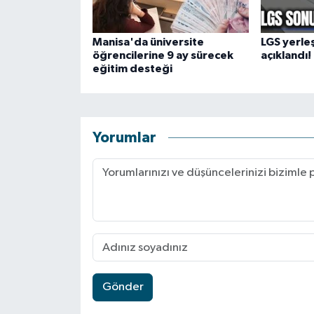
Manisa'da üniversite
LGS yerle
öğrencilerine 9 ay sürecek
açıklandı!
eğitim desteği
Yorumlar
Gönder