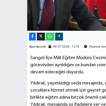
Video
Ayşe Ayverdi
06.07.2026 - 12:16
Okunma Süres
Sarıgöl İlçe Milli Eğitim Müdürü Cezmi 
görevinden ayrıldığını ve bundan son
devam edeceğini duyurdu.
Yıldırak, yayımladığı veda mesajında, 
çocuklara hizmet etmek için gayret gös
birlikte eğitim adına birçok önemli çal
Yıldırak, mesajında şu ifadelere yer ve