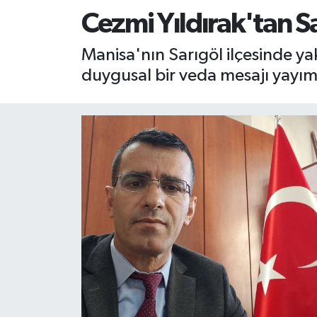
Cezmi Yıldırak'tan S
RESMİ İLAN
RESMİ İLAN
Manisa'nın Sarıgöl ilçesinde yak
BİLİM VE TEKNOLOJİ
Yaşam
duygusal bir veda mesajı yayım
Tarih
Çevre
Dünya
İletişim
Künye
SPOR
Vefat