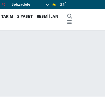
°
Şehzadeler
33
0.17
.01
TARIM
SİYASET
RESMİ İLAN
.02
.44
%64