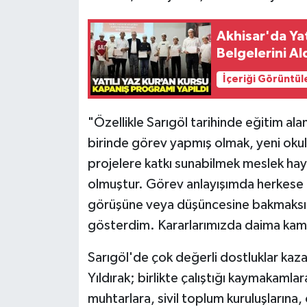
Akhisar'da Yat
Belgelerini Al
İçeriği Görüntül
"Özellikle Sarıgöl tarihinde eğitim al
birinde görev yapmış olmak, yeni okul
projelere katkı sunabilmek meslek hay
olmuştur. Görev anlayışımda herkese e
görüşüne veya düşüncesine bakmaksız
gösterdim. Kararlarımızda daima kamu 
Sarıgöl'de çok değerli dostluklar kazan
Yıldırak; birlikte çalıştığı kaymakamla
muhtarlara, sivil toplum kuruluşlarına,