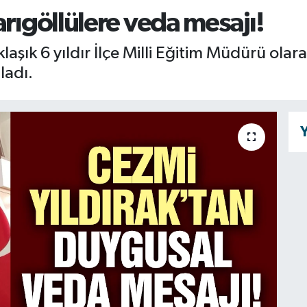
arıgöllülere veda mesajı!
laşık 6 yıldır İlçe Milli Eğitim Müdürü ola
ladı.
Y