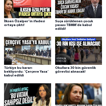
İlksen Özalper’in ifadesi
Suça sürüklenen çocuk
ortaya çıktı!
yasası TBMM’de kabul
edildi!
Türkiye bu kararı
Okullara 30 bin güvenlik
bekliyordu: 'Çerçeve Yasa'
görevlisi alınacak!
kabul edildi