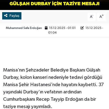
Video
Paylaş
-
+
A
A
Muhammed Safa Erdoğan
15.12.2025 - 01:01
15.12.2025 -
01:04
Manisa’nın Şehzadeler Belediye Başkanı Gülşah
Durbay, kolon kanseri nedeniyle tedavi gördüğü
Manisa Şehir Hastanesi’nde hayatını kaybetti. 37
yaşındaki Durbay’ın vefatının ardından
Cumhurbaşkanı Recep Tayyip Erdoğan da bir
taziye mesajı yayımladı.