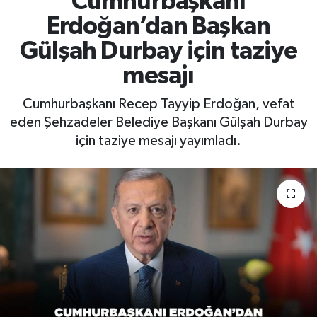
Cumhurbaşkanı
Erdoğan’dan Başkan
RESMİ İLAN
RESMİ İLAN
Gülşah Durbay için taziye
BİLİM VE TEKNOLOJİ
Yaşam
mesajı
Tarih
Cumhurbaşkanı Recep Tayyip Erdoğan, vefat
eden Şehzadeler Belediye Başkanı Gülşah Durbay
Çevre
için taziye mesajı yayımladı.
Dünya
İletişim
Künye
SPOR
Vefat