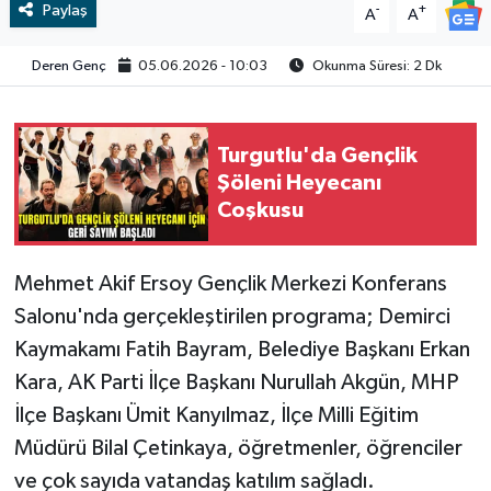
Paylaş
-
+
A
A
Video
Deren Genç
05.06.2026 - 10:03
Okunma Süresi: 2 Dk
Turgutlu'da Gençlik
Şöleni Heyecanı
Coşkusu
Mehmet Akif Ersoy Gençlik Merkezi Konferans
Salonu'nda gerçekleştirilen programa; Demirci
Kaymakamı Fatih Bayram, Belediye Başkanı Erkan
Kara, AK Parti İlçe Başkanı Nurullah Akgün, MHP
İlçe Başkanı Ümit Kanyılmaz, İlçe Milli Eğitim
Müdürü Bilal Çetinkaya, öğretmenler, öğrenciler
ve çok sayıda vatandaş katılım sağladı.