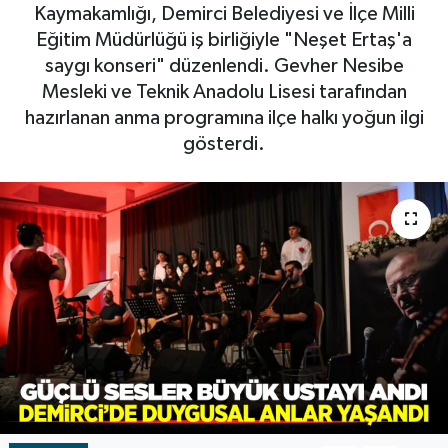
Kaymakamlığı, Demirci Belediyesi ve İlçe Milli
RESMİ İLAN
RESMİ İLAN
Eğitim Müdürlüğü iş birliğiyle "Neşet Ertaş'a
saygı konseri" düzenlendi. Gevher Nesibe
BİLİM VE TEKNOLOJİ
Yaşam
Mesleki ve Teknik Anadolu Lisesi tarafından
hazırlanan anma programına ilçe halkı yoğun ilgi
Tarih
gösterdi.
Çevre
Dünya
İletişim
Künye
SPOR
Vefat