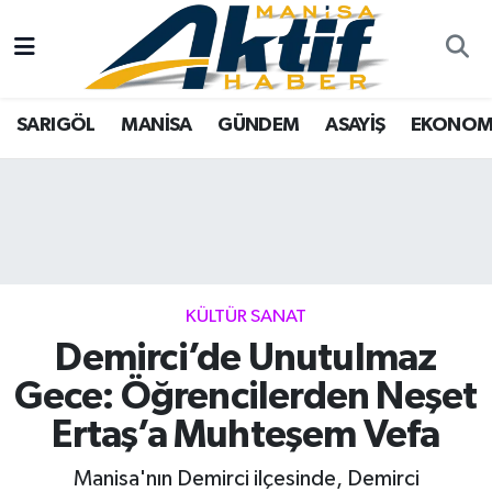
Yazarlar
SARIGÖL
Türkiye
Manisa Nöbetçi Eczaneler
SARIGÖL
MANİSA
GÜNDEM
ASAYİŞ
EKONOM
Resmi İlanlar
MANİSA
Tarım
Manisa Hava Durumu
Foto Galeri
GÜNDEM
Analiz Haberler
Manisa Namaz Vakitleri
ASAYİŞ
Asayiş
Manisa Trafik Yoğunluk Haritası
EKONOMİ
Siyaset
Süper Lig Puan Durumu ve Fikstür
KÜLTÜR SANAT
Demirci’de Unutulmaz
SPOR
Eğitim
Tüm Manşetler
Gece: Öğrencilerden Neşet
TARIM
Kültür Sanat
Son Dakika Haberleri
Ertaş’a Muhteşem Vefa
SİYASET
Manisa
Haber Arşivi
Manisa'nın Demirci ilçesinde, Demirci