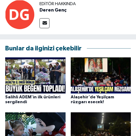
EDITÖR HAKKINDA
Deren Genç
Bunlar da ilginizi çekebilir
Salihli ADEM’in ilk ürünleri
Alaşehir'de Yeşilçam
sergilendi
rüzgarı esecek!