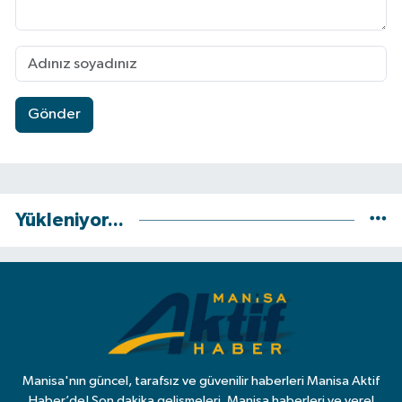
Gönder
Yükleniyor...
Manisa'nın güncel, tarafsız ve güvenilir haberleri Manisa Aktif
Haber’de! Son dakika gelişmeleri, Manisa haberleri ve yerel