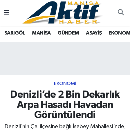
Yazarlar
SARIGÖL
Türkiye
Manisa Nöbetçi Eczaneler
SARIGÖL
MANİSA
GÜNDEM
ASAYİŞ
EKONOM
Resmi İlanlar
MANİSA
Tarım
Manisa Hava Durumu
Foto Galeri
GÜNDEM
Analiz Haberler
Manisa Namaz Vakitleri
ASAYİŞ
Asayiş
Manisa Trafik Yoğunluk Haritası
EKONOMİ
Siyaset
Süper Lig Puan Durumu ve Fikstür
EKONOMİ
Denizli’de 2 Bin Dekarlık
SPOR
Eğitim
Tüm Manşetler
Arpa Hasadı Havadan
TARIM
Kültür Sanat
Son Dakika Haberleri
Görüntülendi
SİYASET
Manisa
Haber Arşivi
Denizli’nin Çal ilçesine bağlı İsabey Mahallesi’nde,