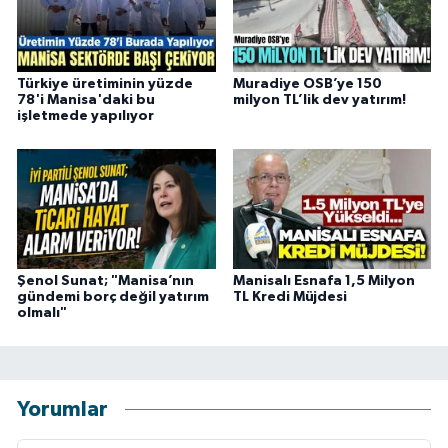
Türkiye üretiminin yüzde
Muradiye OSB’ye 150
78'i Manisa'daki bu
milyon TL’lik dev yatırım!
işletmede yapılıyor
Şenol Sunat; "Manisa’nın
Manisalı Esnafa 1,5 Milyon
gündemi borç değil yatırım
TL Kredi Müjdesi
olmalı"
Yorumlar