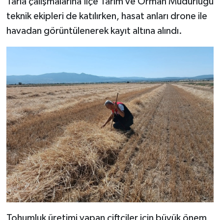
Tarla çalışmalarına İlçe Tarım ve Orman Müdürlüğü
teknik ekipleri de katılırken, hasat anları drone ile
Video
havadan görüntülenerek kayıt altına alındı.
Tohumluk üretimi yapan çiftçiler için büyük önem