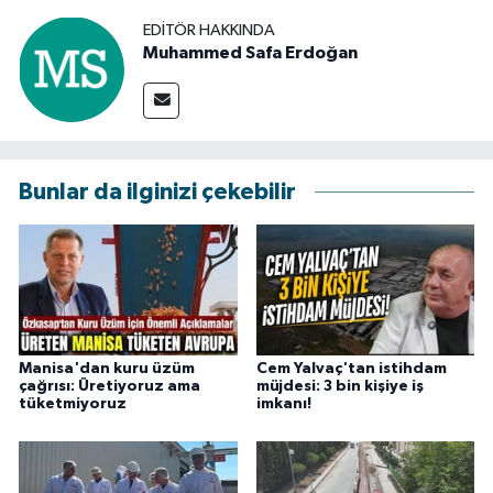
EDITÖR HAKKINDA
Muhammed Safa Erdoğan
Bunlar da ilginizi çekebilir
Manisa'dan kuru üzüm
Cem Yalvaç'tan istihdam
çağrısı: Üretiyoruz ama
müjdesi: 3 bin kişiye iş
tüketmiyoruz
imkanı!