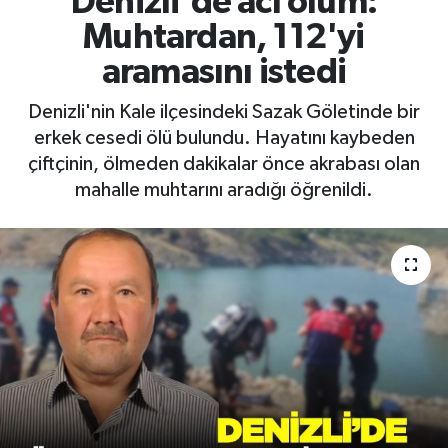
Denizli'de acı ölüm:
Muhtardan, 112'yi
RESMİ İLAN
RESMİ İLAN
aramasını istedi
BİLİM VE TEKNOLOJİ
Yaşam
Denizli'nin Kale ilçesindeki Sazak Göletinde bir
erkek cesedi ölü bulundu. Hayatını kaybeden
Tarih
çiftçinin, ölmeden dakikalar önce akrabası olan
mahalle muhtarını aradığı öğrenildi.
Çevre
Dünya
İletişim
Künye
SPOR
Vefat