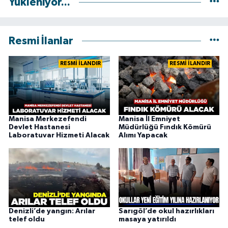
Yükleniyor...
Resmi İlanlar
RESMİ İLANDIR
RESMİ İLANDIR
Manisa Merkezefendi
Manisa İl Emniyet
Devlet Hastanesi
Müdürlüğü Fındık Kömürü
Laboratuvar Hizmeti Alacak
Alımı Yapacak
Denizli’de yangın: Arılar
Sarıgöl’de okul hazırlıkları
telef oldu
masaya yatırıldı