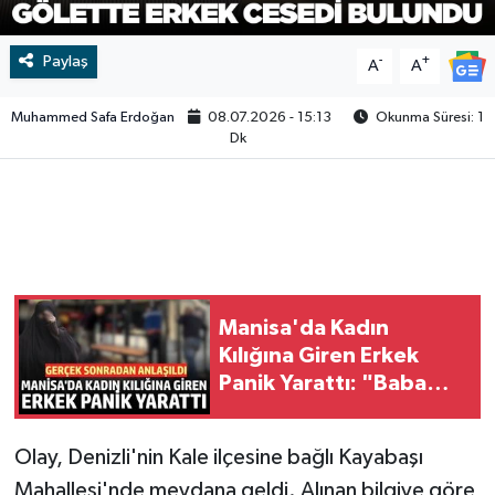
Video
Paylaş
-
+
A
A
Muhammed Safa Erdoğan
08.07.2026 - 15:13
Okunma Süresi: 1
Dk
Manisa'da Kadın
Kılığına Giren Erkek
Panik Yarattı: "Babama
Şaka Yapıyordum"
Olay, Denizli'nin Kale ilçesine bağlı Kayabaşı
Mahallesi'nde meydana geldi. Alınan bilgiye göre