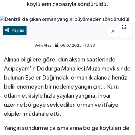
köylülerin çabasıyla söndürüldü.
RESMİ İLAN
RESMİ İLAN
BİLİM VE TEKNOLOJİ
Yaşam
Paylaş
-
+
A
A
Tarih
Aylin Ateş
06.07.2025 - 10:33
Çevre
Alınan bilgilere göre, dün akşam saatlerinde
Acıpayam'ın Dodurga Mahallesi Muza mevkisinde
Dünya
bulunan Eşeler Dağı'ndaki ormanlık alanda henüz
belirlenemeyen bir nedenle yangın çıktı. Kuru
İletişim
otların etkisiyle hızla yayılan yangına, ihbar
Künye
üzerine bölgeye sevk edilen orman ve itfaiye
ekipleri müdahale etti.
SPOR
Yangın söndürme çalışmalarına bölge köylüleri de
Vefat