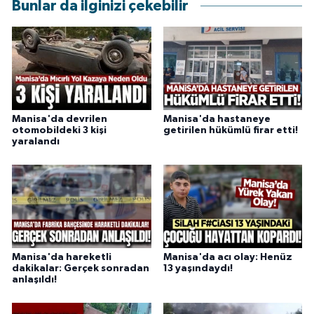
Bunlar da ilginizi çekebilir
Manisa'da devrilen
Manisa'da hastaneye
otomobildeki 3 kişi
getirilen hükümlü firar etti!
yaralandı
Manisa'da hareketli
Manisa'da acı olay: Henüz
dakikalar: Gerçek sonradan
13 yaşındaydı!
anlaşıldı!