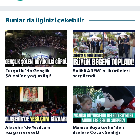
Bunlar da ilginizi çekebilir
Turgutlu'da Gençlik
Salihli ADEM’in ilk ürünleri
Şöleni'ne yoğun ilgi!
sergilendi
Alaşehir'de Yeşilçam
Manisa Büyükşehir'den
rüzgarı esecek!
ilçelere Çocuk Şenliği