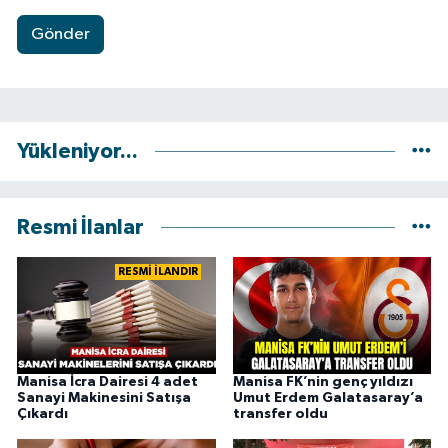
Gönder
Yükleniyor...
Resmi İlanlar
RESMİ İLANDIR
Manisa İcra Dairesi 4 adet
Manisa FK’nin genç yıldızı
Sanayi Makinesini Satışa
Umut Erdem Galatasaray’a
Çıkardı
transfer oldu