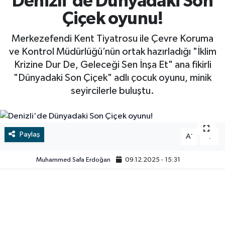
Denizli'de Dünyadaki Son
Çiçek oyunu!
RESMİ İLAN
RESMİ İLAN
Merkezefendi Kent Tiyatrosu ile Çevre Koruma
BİLİM VE TEKNOLOJİ
Yaşam
ve Kontrol Müdürlüğü’nün ortak hazırladığı "İklim
Krizine Dur De, Geleceği Sen İnşa Et" ana fikirli
Tarih
"Dünyadaki Son Çiçek" adlı çocuk oyunu, minik
seyircilerle buluştu.
Çevre
Dünya
Paylaş
-
+
A
A
İletişim
Muhammed Safa Erdoğan
09.12.2025 - 15:31
Künye
SPOR
Vefat