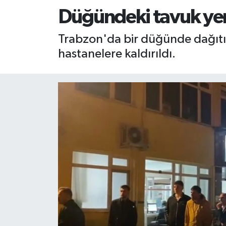
Düğündeki tavuk yeme
RESMİ İLAN
RESMİ İLAN
Trabzon'da bir düğünde dağıtıl
BİLİM VE TEKNOLOJİ
Yaşam
hastanelere kaldırıldı.
Tarih
Çevre
Dünya
İletişim
Künye
SPOR
Vefat