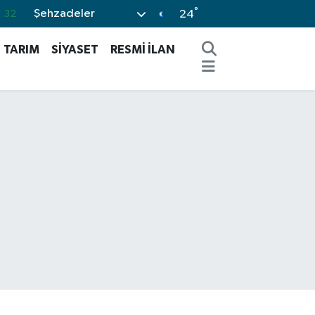
°
Şehzadeler
.08
24
.02
TARIM
SİYASET
RESMİ İLAN
.16
.44
%11
.32