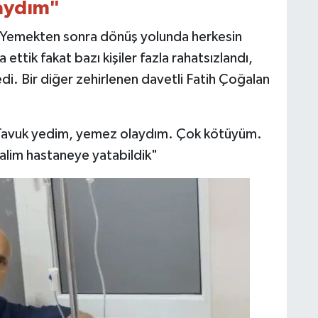
aydım"
 "Yemekten sonra dönüş yolunda herkesin
ettik fakat bazı kişiler fazla rahatsızlandı,
i. Bir diğer zehirlenen davetli Fatih Çoğalan
k. Tavuk yedim, yemez olaydım. Çok kötüyüm.
 salim hastaneye yatabildik"