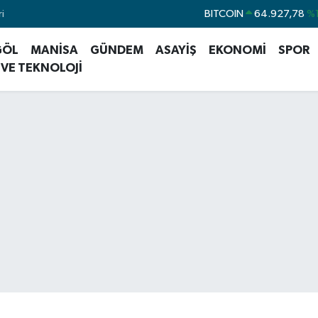
i
DOLAR
47,5894
%0
EURO
55,0398
%-0
GÖL
MANİSA
GÜNDEM
ASAYİŞ
EKONOMİ
SPOR
STERLİN
64,1581
%0
 VE TEKNOLOJİ
GRAM ALTIN
6508.83
%4
BİST100
13.703
BITCOIN
64.927,78
%1