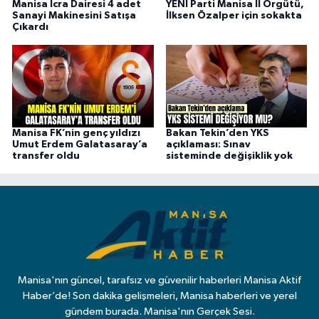
Manisa İcra Dairesi 4 adet
YENİ Parti Manisa İl Örgütü,
Sanayi Makinesini Satışa
İlksen Özalper için sokakta
Çıkardı
Manisa FK’nin genç yıldızı
Bakan Tekin’den YKS
Umut Erdem Galatasaray’a
açıklaması: Sınav
transfer oldu
sisteminde değişiklik yok
Manisa'nın güncel, tarafsız ve güvenilir haberleri Manisa Aktif
Haber’de! Son dakika gelişmeleri, Manisa haberleri ve yerel
gündem burada. Manisa'nın Gerçek Sesi.