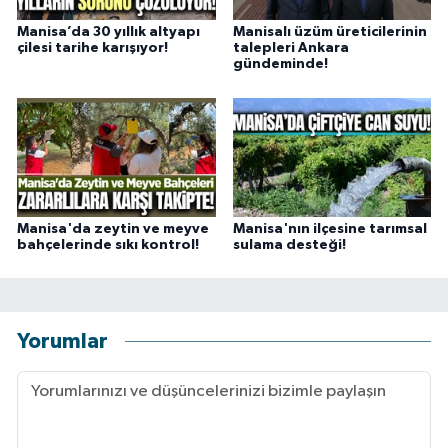
Manisa’da 30 yıllık altyapı
Manisalı üzüm üreticilerinin
çilesi tarihe karışıyor!
talepleri Ankara
gündeminde!
Manisa'da zeytin ve meyve
Manisa'nın ilçesine tarımsal
bahçelerinde sıkı kontrol!
sulama desteği!
Yorumlar