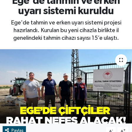
Ege'de tahmin ve erken
uyarı sistemi kuruldu
RESMİ İLAN
RESMİ İLAN
Ege'de tahmin ve erken uyarı sistemi projesi
BİLİM VE TEKNOLOJİ
Yaşam
hazırlandı. Kurulan bu yeni cihazla birlikte il
genelindeki tahmin cihazı sayısı 15’e ulaştı.
Tarih
Çevre
Dünya
İletişim
Künye
SPOR
Paylaş
Vefat
-
+
A
A