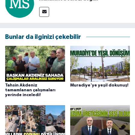
Bunlar da ilginizi çekebilir
Tahsin Akdeniz
Muradiye'ye yeşil dokunuş!
tamamlanan çalışmaları
yerinde inceledi!