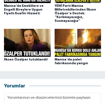
Manisa’da Emeklilere ve
YENİ Parti Manisa
Engelli Bireylere Uygun
Milletvekillerinden İlksen
Fiyatlı Kuaför Hizmeti
Özalper'e Destek:
“Korkmayacağız,
Susmayacağız”
İlksen Özalper tutuklandı!
Manisa'da palet
fabrikasında yangın
Yorumlar