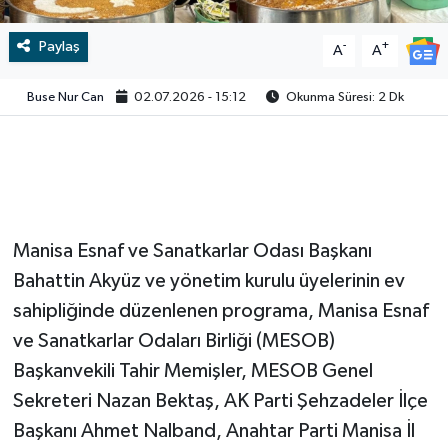
Video
Paylaş
-
+
A
A
Buse Nur Can
02.07.2026 - 15:12
Okunma Süresi: 2 Dk
Manisa Esnaf ve Sanatkarlar Odası Başkanı
Bahattin Akyüz ve yönetim kurulu üyelerinin ev
sahipliğinde düzenlenen programa, Manisa Esnaf
ve Sanatkarlar Odaları Birliği (MESOB)
Başkanvekili Tahir Memişler, MESOB Genel
Sekreteri Nazan Bektaş, AK Parti Şehzadeler İlçe
Başkanı Ahmet Nalband, Anahtar Parti Manisa İl