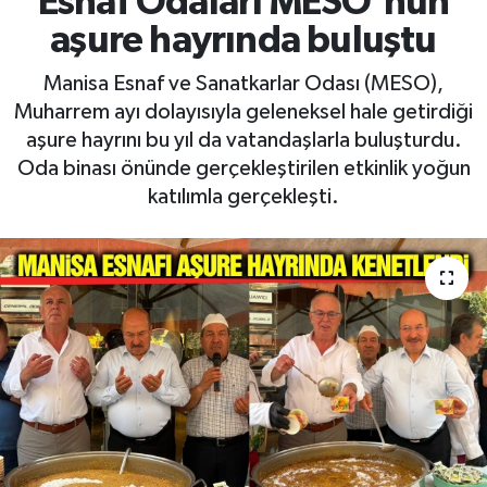
Esnaf Odaları MESO'nun
aşure hayrında buluştu
RESMİ İLAN
RESMİ İLAN
Manisa Esnaf ve Sanatkarlar Odası (MESO),
BİLİM VE TEKNOLOJİ
Yaşam
Muharrem ayı dolayısıyla geleneksel hale getirdiği
aşure hayrını bu yıl da vatandaşlarla buluşturdu.
Tarih
Oda binası önünde gerçekleştirilen etkinlik yoğun
katılımla gerçekleşti.
Çevre
Dünya
İletişim
Künye
SPOR
Vefat