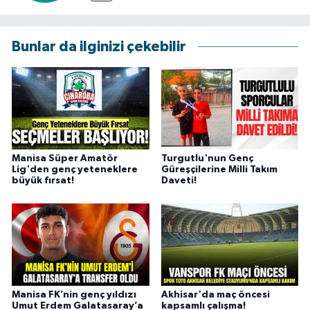
Bunlar da ilginizi çekebilir
Manisa Süper Amatör
Turgutlu'nun Genç
Lig'den genç yeteneklere
Güreşçilerine Milli Takım
büyük fırsat!
Daveti!
Manisa FK’nin genç yıldızı
Akhisar'da maç öncesi
Umut Erdem Galatasaray’a
kapsamlı çalışma!