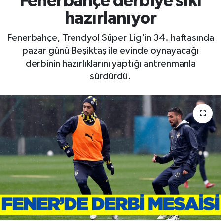
Fenerbahçe derbiye sıkı
hazırlanıyor
RESMİ İLAN
RESMİ İLAN
Fenerbahçe, Trendyol Süper Lig'in 34. haftasında
BİLİM VE TEKNOLOJİ
Yaşam
pazar günü Beşiktaş ile evinde oynayacağı
derbinin hazırlıklarını yaptığı antrenmanla
Tarih
sürdürdü.
Çevre
Dünya
İletişim
Künye
SPOR
Vefat