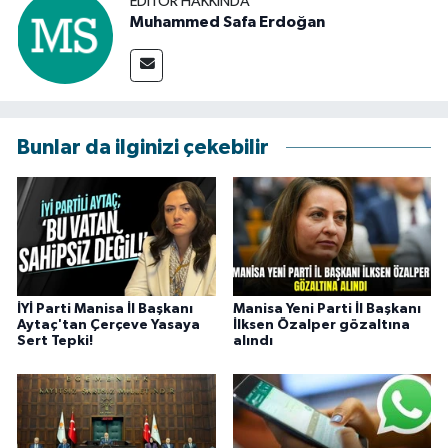
EDITÖR HAKKINDA
Muhammed Safa Erdoğan
Bunlar da ilginizi çekebilir
İYİ Parti Manisa İl Başkanı
Manisa Yeni Parti İl Başkanı
Aytaç'tan Çerçeve Yasaya
İlksen Özalper gözaltına
Sert Tepki!
alındı