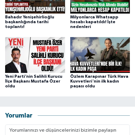
Bahadır Yenişehirlioğlu
Milyonlarca Whatsapp
başkanlığında tarihi
hesabı kapatıldı! İşte
toplantı!
nedenleri
Yeni Parti’nin Salihli Kurucu
Özlem Karapınar Türk Hava
İlçe Başkanı Mustafa Özer
Kuvvetleri'nin ilk kadın
oldu
paşası oldu
Yorumlar