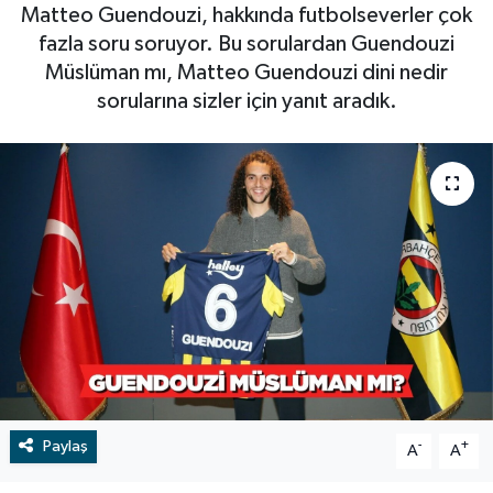
Matteo Guendouzi, hakkında futbolseverler çok
RESMİ İLAN
RESMİ İLAN
fazla soru soruyor. Bu sorulardan Guendouzi
Müslüman mı, Matteo Guendouzi dini nedir
BİLİM VE TEKNOLOJİ
Yaşam
sorularına sizler için yanıt aradık.
Tarih
Çevre
Dünya
İletişim
Künye
SPOR
Paylaş
-
+
A
A
Vefat