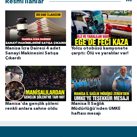
Resmi İlanlar
RESMİ İLANDIR
Manisa İcra Dairesi 4 adet
Yolcu otobüsü kamyonete
Sanayi Makinesini Satışa
çarptı: Ölü ve yaralılar var!
Çıkardı
Manisa'da gençlik şöleni
Manisa İl Sağlık
renkli anlara sahne oldu
Müdürlüğü’nden UMKE
haftası mesajı