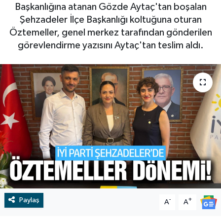
Başkanlığına atanan Gözde Aytaç'tan boşalan
RESMİ İLAN
RESMİ İLAN
Şehzadeler İlçe Başkanlığı koltuğuna oturan
Öztemeller, genel merkez tarafından gönderilen
BİLİM VE TEKNOLOJİ
Yaşam
görevlendirme yazısını Aytaç'tan teslim aldı.
Tarih
Çevre
Dünya
İletişim
Künye
SPOR
Paylaş
-
+
A
A
Vefat