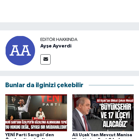
EDITÖR HAKKINDA
Ayşe Ayverdi
Bunlar da ilginizi çekebilir
YENİ Parti Sarıgöl'den
Ali Uçak’tan Mevcut Manisa