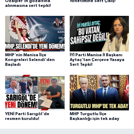
Özalper’in gözaltına
Yönetimine Sert Çıkış!
alınmasına sert tepki!
MHP'nin Manisa İlçe
İYİ Parti Manisa İl Başkanı
Kongreleri Selendi'den
Aytaç'tan Çerçeve Yasaya
Başladı
Sert Tepki!
YENİ Parti Sarıgöl'de
MHP Turgutlu İlçe
resmen kuruldu!
Başkanlığı için tek aday