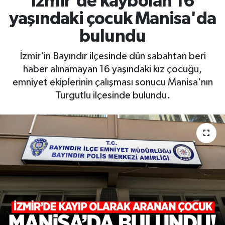
İzmir'de kaybolan 16
yaşındaki çocuk Manisa'da
RESMİ İLAN
RESMİ İLAN
bulundu
BİLİM VE TEKNOLOJİ
Yaşam
İzmir'in Bayındır ilçesinde dün sabahtan beri
haber alınamayan 16 yaşındaki kız çocuğu,
Tarih
emniyet ekiplerinin çalışması sonucu Manisa'nın
Turgutlu ilçesinde bulundu.
Çevre
Dünya
İletişim
Künye
SPOR
Vefat