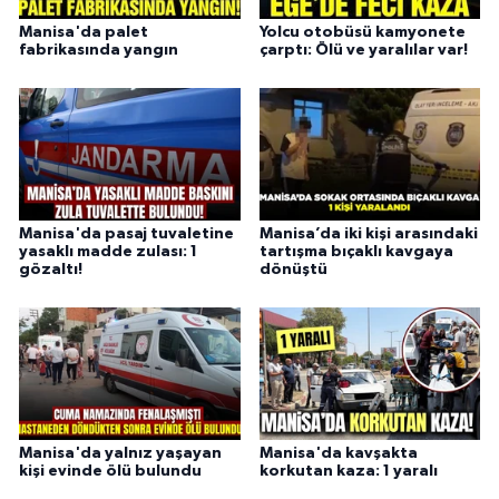
Manisa'da palet
Yolcu otobüsü kamyonete
fabrikasında yangın
çarptı: Ölü ve yaralılar var!
Manisa'da pasaj tuvaletine
Manisa’da iki kişi arasındaki
yasaklı madde zulası: 1
tartışma bıçaklı kavgaya
gözaltı!
dönüştü
Manisa'da yalnız yaşayan
Manisa'da kavşakta
kişi evinde ölü bulundu
korkutan kaza: 1 yaralı