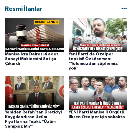
Resmi İlanlar
RESMİ İLANDIR
Manisa İcra Dairesi 4 adet
Yeni Parti’de Özalper
Sanayi Makinesini Satışa
tepkisi! Özkösemen:
Çıkardı
“Yolumuzdan şüphemiz
yok”
Yeniden Refah’tan Üreticiyi
YENİ Parti Manisa İl Örgütü,
Kaygılandıran Üzüm
İlksen Özalper için sokakta
Fiyatlarına Tepki: "Üzüm
Sahipsiz Mi?"