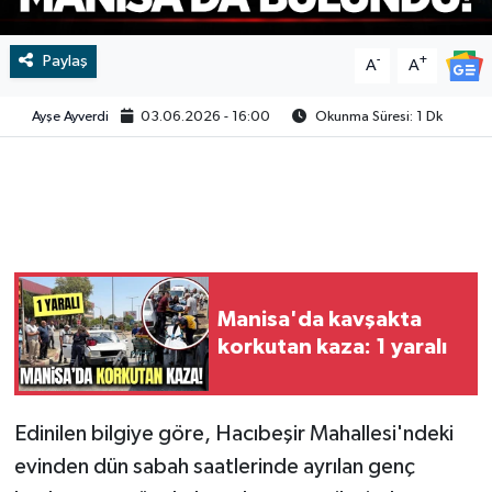
Video
Paylaş
-
+
A
A
Ayşe Ayverdi
03.06.2026 - 16:00
Okunma Süresi: 1 Dk
Manisa'da kavşakta
korkutan kaza: 1 yaralı
Edinilen bilgiye göre, Hacıbeşir Mahallesi'ndeki
evinden dün sabah saatlerinde ayrılan genç