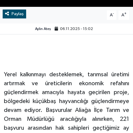
Video
Paylaş
-
+
A
A
Aylin Ateş
06.11.2025 - 15:02
Yerel kalkınmayı desteklemek, tarımsal üretimi
artırmak ve üreticilerin ekonomik refahını
güçlendirmek amacıyla hayata geçirilen proje,
bölgedeki küçükbaş hayvancılığı güçlendirmeye
devam ediyor. Başvurular Aliağa İlçe Tarım ve
Orman Müdürlüğü aracılığıyla alınırken, 221
başvuru arasından hak sahipleri geçtiğimiz ay