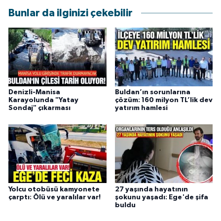
Bunlar da ilginizi çekebilir
Denizli-Manisa
Buldan’ın sorunlarına
Karayolunda "Yatay
çözüm: 160 milyon TL’lik dev
Sondaj" çıkarması
yatırım hamlesi
Yolcu otobüsü kamyonete
27 yaşında hayatının
çarptı: Ölü ve yaralılar var!
şokunu yaşadı: Ege'de şifa
buldu