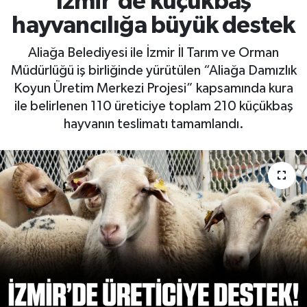
İzmir'de küçükbaş
hayvancılığa büyük destek
RESMİ İLAN
RESMİ İLAN
Aliağa Belediyesi ile İzmir İl Tarım ve Orman
BİLİM VE TEKNOLOJİ
Yaşam
Müdürlüğü iş birliğinde yürütülen “Aliağa Damızlık
Koyun Üretim Merkezi Projesi” kapsamında kura
Tarih
ile belirlenen 110 üreticiye toplam 210 küçükbaş
hayvanın teslimatı tamamlandı.
Çevre
Dünya
İletişim
Künye
SPOR
Vefat