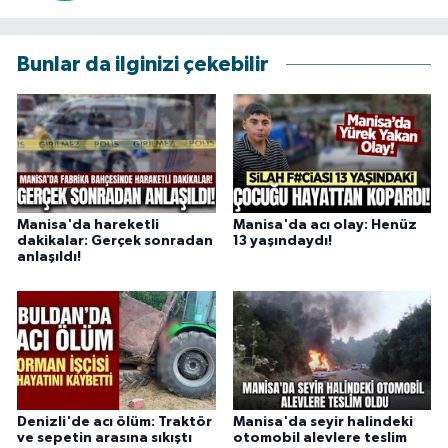
Bunlar da ilginizi çekebilir
Manisa'da hareketli
Manisa'da acı olay: Henüz
dakikalar: Gerçek sonradan
13 yaşındaydı!
anlaşıldı!
Denizli'de acı ölüm: Traktör
Manisa'da seyir halindeki
ve sepetin arasına sıkıştı
otomobil alevlere teslim