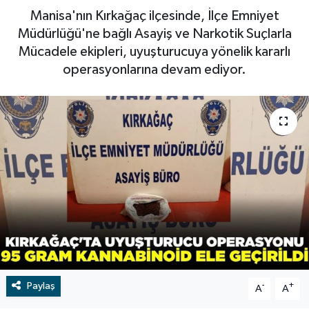
Manisa'nın Kırkağaç ilçesinde, İlçe Emniyet
RESMİ İLAN
RESMİ İLAN
Müdürlüğü'ne bağlı Asayiş ve Narkotik Suçlarla
Mücadele ekipleri, uyuşturucuya yönelik kararlı
BİLİM VE TEKNOLOJİ
Yaşam
operasyonlarına devam ediyor.
Tarih
Çevre
Dünya
İletişim
Künye
SPOR
Paylaş
-
+
A
A
Vefat