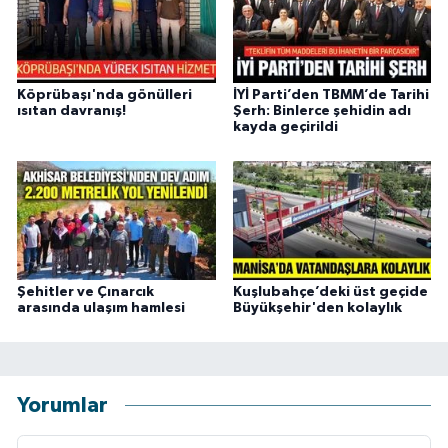
Köprübaşı'nda gönülleri
İYİ Parti’den TBMM’de Tarihi
ısıtan davranış!
Şerh: Binlerce şehidin adı
kayda geçirildi
Şehitler ve Çınarcık
Kuşlubahçe’deki üst geçide
arasında ulaşım hamlesi
Büyükşehir'den kolaylık
Yorumlar