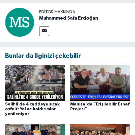
EDITÖR HAKKINDA
Muhammed Safa Erdoğan
Bunlar da ilginizi çekebilir
Salihli’de 4 caddeye sıcak
Manisa'da “Erişilebilir Esnaf
asfalt: Yol ve kaldırımlar
Projesi”
yenileniyor