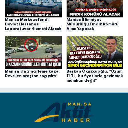
Manisa Merkezefendi
Manisa İl Emniyet
Devlet Hastanesi
Müdürlüğü Fındık Kömürü
Laboratuvar Hizmeti Alacak
Alımı Yapacak
Manisa'da zincirleme kaza:
Başkan Öküzcüoğlu, "Üzüm
Devrilen araçtan sağ çıktı!
11 TL, bu fiyatlarla geçinmek
mümkün değil"