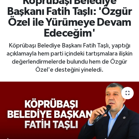
Köprübaşı Belediye
Başkanı Fatih Taşlı: 'Özgür
RESMİ İLAN
RESMİ İLAN
Özel ile Yürümeye Devam
BİLİM VE TEKNOLOJİ
Yaşam
Edeceğim'
Tarih
Köprübaşı Belediye Başkanı Fatih Taşlı, yaptığı
açıklamayla hem parti içindeki tartışmalara ilişkin
Çevre
değerlendirmelerde bulundu hem de Özgür
Özel'e desteğini yineledi.
Dünya
İletişim
Künye
SPOR
Vefat