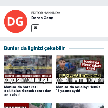
EDITÖR HAKKINDA
Deren Genç
Bunlar da ilginizi çekebilir
Manisa'da hareketli
Manisa'da acı olay: Henüz
dakikalar: Gerçek sonradan
13 yaşındaydı!
anlaşıldı!