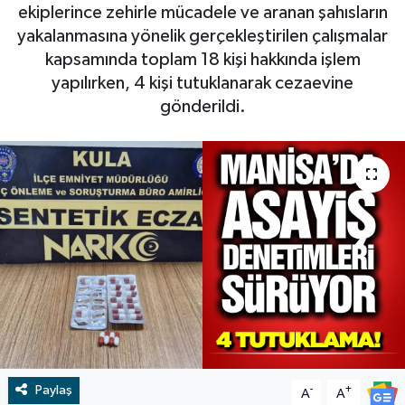
ekiplerince zehirle mücadele ve aranan şahısların
RESMİ İLAN
RESMİ İLAN
yakalanmasına yönelik gerçekleştirilen çalışmalar
kapsamında toplam 18 kişi hakkında işlem
BİLİM VE TEKNOLOJİ
Yaşam
yapılırken, 4 kişi tutuklanarak cezaevine
gönderildi.
Tarih
Çevre
Dünya
İletişim
Künye
SPOR
Paylaş
-
+
A
A
Vefat