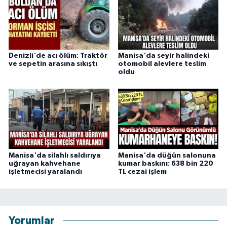
Denizli'de acı ölüm: Traktör
Manisa'da seyir halindeki
ve sepetin arasına sıkıştı
otomobil alevlere teslim
oldu
Manisa'da silahlı saldırıya
Manisa'da düğün salonuna
uğrayan kahvehane
kumar baskını: 638 bin 220
işletmecisi yaralandı
TL cezai işlem
Yorumlar