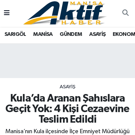
Yazarlar
SARIGÖL
Türkiye
Manisa Nöbetçi Eczaneler
SARIGÖL
MANİSA
GÜNDEM
ASAYİŞ
EKONOM
Resmi İlanlar
MANİSA
Tarım
Manisa Hava Durumu
Foto Galeri
GÜNDEM
Analiz Haberler
Manisa Namaz Vakitleri
ASAYİŞ
Asayiş
Manisa Trafik Yoğunluk Haritası
EKONOMİ
Siyaset
Süper Lig Puan Durumu ve Fikstür
ASAYİŞ
Kula’da Aranan Şahıslara
SPOR
Eğitim
Tüm Manşetler
Geçit Yok: 4 Kişi Cezaevine
TARIM
Kültür Sanat
Son Dakika Haberleri
Teslim Edildi
SİYASET
Manisa
Haber Arşivi
Manisa’nın Kula ilçesinde İlçe Emniyet Müdürlüğü