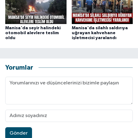
Manisa'da seyir halindeki
Manisa'da silahlı saldırıya
otomobil alevlere teslim
uğrayan kahvehane
oldu
işletmecisi yaralandı
Yorumlar
Gönder