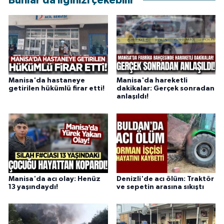
Bunlar da ilginizi çekebilir
Manisa'da hastaneye
Manisa'da hareketli
getirilen hükümlü firar etti!
dakikalar: Gerçek sonradan
anlaşıldı!
Manisa'da acı olay: Henüz
Denizli'de acı ölüm: Traktör
13 yaşındaydı!
ve sepetin arasına sıkıştı