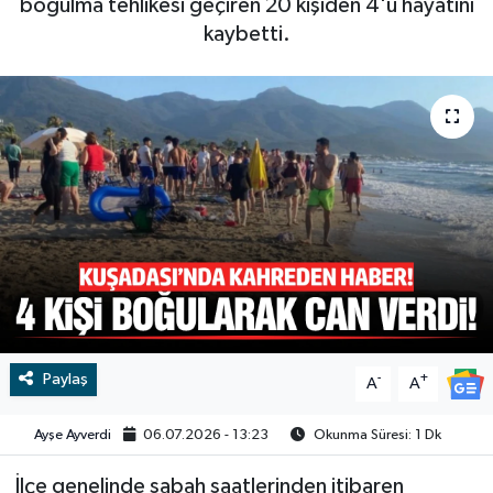
boğulma tehlikesi geçiren 20 kişiden 4'ü hayatını
kaybetti.
RESMİ İLAN
RESMİ İLAN
BİLİM VE TEKNOLOJİ
Yaşam
Tarih
Çevre
Dünya
İletişim
Künye
Paylaş
-
+
A
A
SPOR
Ayşe Ayverdi
06.07.2026 - 13:23
Okunma Süresi: 1 Dk
İlçe genelinde sabah saatlerinden itibaren
Vefat