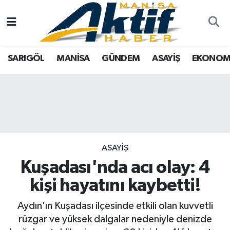
Yazarlar
SARIGÖL
Türkiye
Manisa Nöbetçi Eczaneler
SARIGÖL
MANİSA
GÜNDEM
ASAYİŞ
EKONOM
Resmi İlanlar
MANİSA
Tarım
Manisa Hava Durumu
Foto Galeri
GÜNDEM
Analiz Haberler
Manisa Namaz Vakitleri
ASAYİŞ
Asayiş
Manisa Trafik Yoğunluk Haritası
EKONOMİ
Siyaset
Süper Lig Puan Durumu ve Fikstür
ASAYİŞ
Kuşadası'nda acı olay: 4
SPOR
Eğitim
Tüm Manşetler
kişi hayatını kaybetti!
TARIM
Kültür Sanat
Son Dakika Haberleri
Aydın'ın Kuşadası ilçesinde etkili olan kuvvetli
rüzgar ve yüksek dalgalar nedeniyle denizde
SİYASET
Manisa
Haber Arşivi