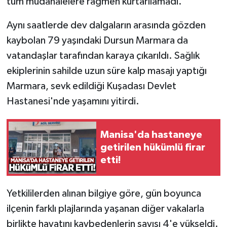
tüm müdahalelere rağmen kurtarılamadı.
Aynı saatlerde dev dalgaların arasında gözden
kaybolan 79 yaşındaki Dursun Marmara da
vatandaşlar tarafından karaya çıkarıldı. Sağlık
ekiplerinin sahilde uzun süre kalp masajı yaptığı
Marmara, sevk edildiği Kuşadası Devlet
Hastanesi'nde yaşamını yitirdi.
Manisa'da hastaneye
getirilen hükümlü firar
etti!
Yetkililerden alınan bilgiye göre, gün boyunca
ilçenin farklı plajlarında yaşanan diğer vakalarla
birlikte hayatını kaybedenlerin sayısı 4'e yükseldi.