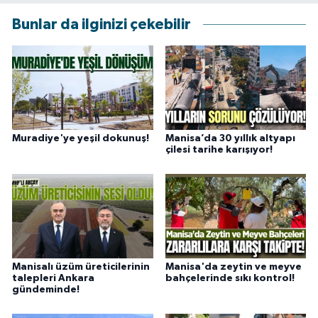
Bunlar da ilginizi çekebilir
Muradiye'ye yeşil dokunuş!
Manisa’da 30 yıllık altyapı
çilesi tarihe karışıyor!
Manisalı üzüm üreticilerinin
Manisa'da zeytin ve meyve
talepleri Ankara
bahçelerinde sıkı kontrol!
gündeminde!