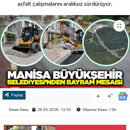
asfalt çalışmalarını aralıksız sürdürüyor.
RESMİ İLAN
RESMİ İLAN
BİLİM VE TEKNOLOJİ
Yaşam
Tarih
Çevre
Dünya
İletişim
Paylaş
-
+
A
A
Künye
Deren Genç
26.05.2026 - 12:55
Okunma Süresi: 1 Dk
SPOR
Vefat