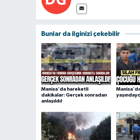
Bunlar da ilginizi çekebilir
Manisa'da hareketli
Manisa'da
dakikalar: Gerçek sonradan
yaşındayd
anlaşıldı!