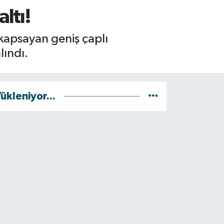
ltı!
 kapsayan geniş çaplı
lındı.
ükleniyor...