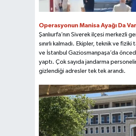
Operasyonun Manisa Ayağı Da Va
Şanlıurfa’nın Siverek ilçesi merkezli 
sınırlı kalmadı. Ekipler, teknik ve fiziki
ve İstanbul Gaziosmanpaşa’da önceden
yaptı. Çok sayıda jandarma personelin
gizlendiği adresler tek tek arandı.