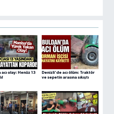
 acı olay: Henüz 13
Denizli'de acı ölüm: Traktör
ı!
ve sepetin arasına sıkıştı