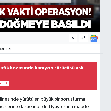
-
+
A
A
si: 1 Dk
rafik kazasında kamyon sürücüsü asli
e
dinesinde yürütülen büyük bir soruşturma
acirlerine darbe indirdi. Uyuşturucu madde