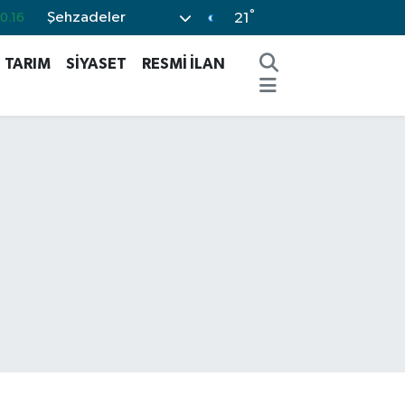
°
Şehzadeler
4
%0
21
0.08
TARIM
SİYASET
RESMİ İLAN
3
%0
0.12
%70
0.16