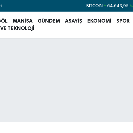
i
DOLAR
47,670
EURO
55,0406
%-
GÖL
MANİSA
GÜNDEM
ASAYİŞ
EKONOMİ
SPOR
STERLİN
64,214
 VE TEKNOLOJİ
GRAM ALTIN
6500.87
%
BİST100
13.799
BITCOIN
64.643,95
%