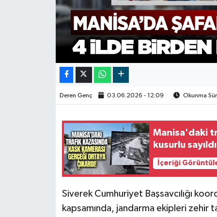
Video
Deren Genç
03.06.2026 - 12:09
Okunma Süre
Manisa'daki t
kusurlu sayıldı
İçeriği Görüntül
Siverek Cumhuriyet Başsavcılığı koor
kapsamında, jandarma ekipleri zehir t