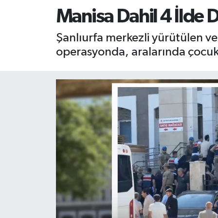
Manisa Dahil 4 İlde 
RESMİ İLAN
RESMİ İLAN
Şanlıurfa merkezli yürütülen ve
BİLİM VE TEKNOLOJİ
Yaşam
operasyonda, aralarında çocukl
Tarih
Çevre
Dünya
İletişim
Künye
SPOR
Vefat