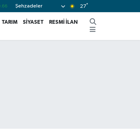
.66
°
Şehzadeler
27
.05
TARIM
SİYASET
RESMİ İLAN
0.18
.22
.39
%0