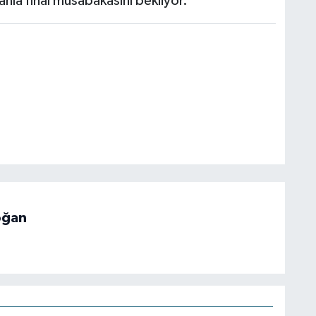
nla final müsabakasını bekliyor.
oğan