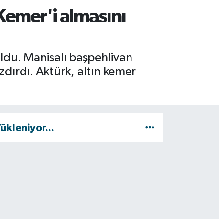
 Kemer'i almasını
 oldu. Manisalı başpehlivan
zdırdı. Aktürk, altın kemer
ükleniyor...