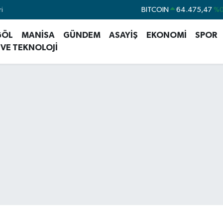
BITCOIN
64.475,47
%0
i
DOLAR
47,5971
%0
GÖL
MANİSA
GÜNDEM
ASAYİŞ
EKONOMİ
SPOR
EURO
55,1336
%
 VE TEKNOLOJİ
STERLİN
64,2534
%0
GRAM ALTIN
6518.23
%0
BİST100
13.703