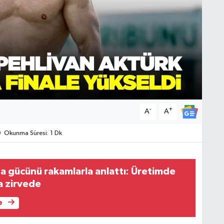
-
+
A
A
Okunma Süresi: 1 Dk
a gücünü rakamlarla anlattı: Üretimde
ta zirvede
e