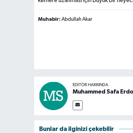
kemere uzanması için büyük bir heyeca
Muhabir:
Abdullah Akar
EDITÖR HAKKINDA
Muhammed Safa Erd
Bunlar da ilginizi çekebilir