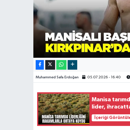
Video
Muhammed Safa Erdoğan
05.07.2026 - 16:40
Manisa tarımd
lider, ihracat
İçeriği Görüntül