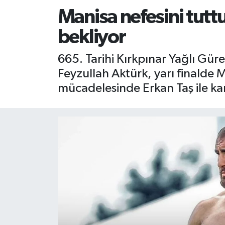
Manisa nefesini tutt
RESMİ İLAN
RESMİ İLAN
bekliyor
BİLİM VE TEKNOLOJİ
Yaşam
665. Tarihi Kırkpınar Yağlı Güre
Tarih
Feyzullah Aktürk, yarı finalde 
mücadelesinde Erkan Taş ile kar
Çevre
Dünya
İletişim
Künye
SPOR
Vefat