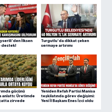
yserili'den İlksen
Turgutlu'da dikkat çeken
 destek!
sermaye artırımı
rımda gücünü
Yeniden Refah Partisi Manisa
a anlattı: Üretimde
teşkilatında görev değişimi:
acatta zirvede
Yeni İl Başkanı Enes İzci oldu