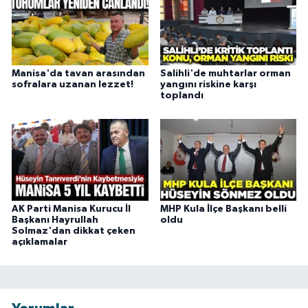
Manisa'da tavan arasından
Salihli'de muhtarlar orman
sofralara uzanan lezzet!
yangını riskine karşı
toplandı
AK Parti Manisa Kurucu İl
MHP Kula İlçe Başkanı belli
Başkanı Hayrullah
oldu
Solmaz'dan dikkat çeken
açıklamalar