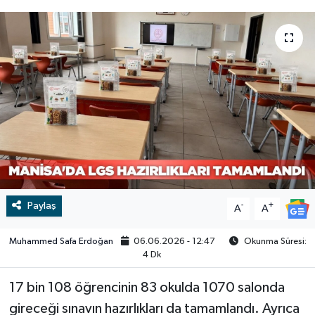
RESMİ İLAN
RESMİ İLAN
BİLİM VE TEKNOLOJİ
Yaşam
Tarih
Çevre
Dünya
İletişim
Paylaş
-
+
A
A
Künye
Muhammed Safa Erdoğan
06.06.2026 - 12:47
Okunma Süresi:
4 Dk
SPOR
17 bin 108 öğrencinin 83 okulda 1070 salonda
gireceği sınavın hazırlıkları da tamamlandı. Ayrıca
Vefat