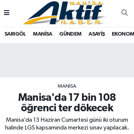
Yazarlar
SARIGÖL
Türkiye
Manisa Nöbetçi Eczaneler
SARIGÖL
MANİSA
GÜNDEM
ASAYİŞ
EKONOM
Resmi İlanlar
MANİSA
Tarım
Manisa Hava Durumu
Foto Galeri
GÜNDEM
Analiz Haberler
Manisa Namaz Vakitleri
ASAYİŞ
Asayiş
Manisa Trafik Yoğunluk Haritası
EKONOMİ
Siyaset
Süper Lig Puan Durumu ve Fikstür
MANİSA
Manisa'da 17 bin 108
SPOR
Eğitim
Tüm Manşetler
öğrenci ter dökecek
TARIM
Kültür Sanat
Son Dakika Haberleri
Manisa’da 13 Haziran Cumartesi günü iki oturum
halinde LGS kapsamında merkezi sınav yapılacak.
SİYASET
Manisa
Haber Arşivi