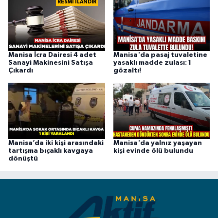
RESMİ İLANDIR
Manisa İcra Dairesi 4 adet
Manisa'da pasaj tuvaletine
Sanayi Makinesini Satışa
yasaklı madde zulası: 1
Çıkardı
gözaltı!
Manisa’da iki kişi arasındaki
Manisa'da yalnız yaşayan
tartışma bıçaklı kavgaya
kişi evinde ölü bulundu
dönüştü