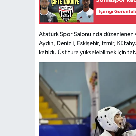
Somaspor kad
İçeriği Görüntül
Atatürk Spor Salonu’nda düzenlenen v
Aydın, Denizli, Eskişehir, İzmir, Küta
katıldı. Üst tura yükselebilmek için ta