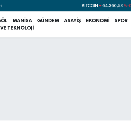
i
DOLAR
47,7143
%
EURO
55,0317
%-0
GÖL
MANİSA
GÜNDEM
ASAYİŞ
EKONOMİ
SPOR
STERLİN
64,2463
%0
 VE TEKNOLOJİ
GRAM ALTIN
6574.81
%1
BİST100
13.887
BITCOIN
64.360,53
%-0