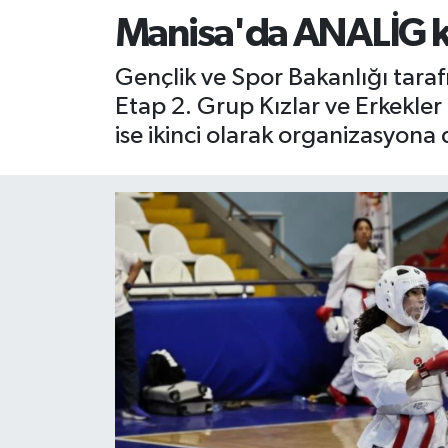
Manisa'da ANALİG ka
RESMİ İLAN
RESMİ İLAN
Gençlik ve Spor Bakanlığı tara
BİLİM VE TEKNOLOJİ
Yaşam
Etap 2. Grup Kızlar ve Erkekler
ise ikinci olarak organizasyon
Tarih
Çevre
Dünya
İletişim
Künye
SPOR
Vefat