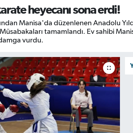
rate heyecanı sona erdi!
fından Manisa'da düzenlenen Anadolu Yıldı
 Müsabakaları tamamlandı. Ev sahibi Manisa
a damga vurdu.
Y