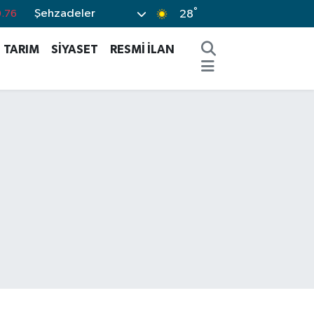
°
Şehzadeler
0.16
28
.02
TARIM
SİYASET
RESMİ İLAN
.07
.44
%64
.76