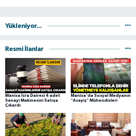
Yükleniyor...
Resmi İlanlar
RESMİ İLANDIR
Manisa İcra Dairesi 4 adet
Manisa'da ​​Sosyal Medyanın
Sanayi Makinesini Satışa
"Asayiş" Mühendisleri
Çıkardı