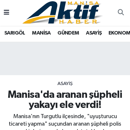
Yazarlar
SARIGÖL
Türkiye
Manisa Nöbetçi Eczaneler
SARIGÖL
MANİSA
GÜNDEM
ASAYİŞ
EKONOM
Resmi İlanlar
MANİSA
Tarım
Manisa Hava Durumu
Foto Galeri
GÜNDEM
Analiz Haberler
Manisa Namaz Vakitleri
ASAYİŞ
Asayiş
Manisa Trafik Yoğunluk Haritası
EKONOMİ
Siyaset
Süper Lig Puan Durumu ve Fikstür
ASAYİŞ
Manisa'da aranan şüpheli
SPOR
Eğitim
Tüm Manşetler
yakayı ele verdi!
TARIM
Kültür Sanat
Son Dakika Haberleri
Manisa'nın Turgutlu ilçesinde, "uyuşturucu
ticareti yapma" suçundan aranan şüpheli polis
SİYASET
Manisa
Haber Arşivi