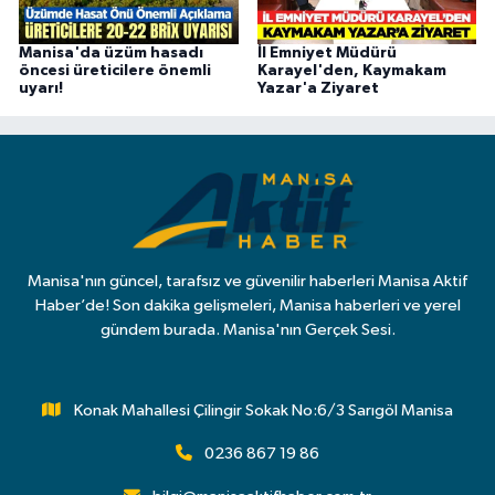
Manisa'da üzüm hasadı
İl Emniyet Müdürü
öncesi üreticilere önemli
Karayel'den, Kaymakam
uyarı!
Yazar'a Ziyaret
Manisa'nın güncel, tarafsız ve güvenilir haberleri Manisa Aktif
Haber’de! Son dakika gelişmeleri, Manisa haberleri ve yerel
gündem burada. Manisa'nın Gerçek Sesi.
Konak Mahallesi Çilingir Sokak No:6/3 Sarıgöl Manisa
0236 867 19 86