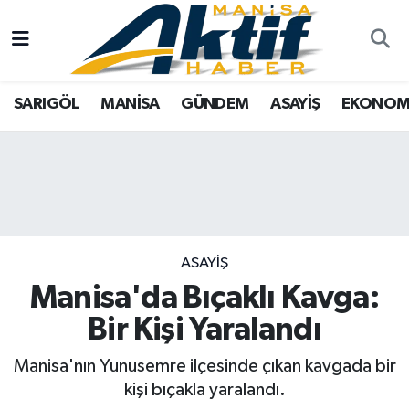
Yazarlar
SARIGÖL
Türkiye
Manisa Nöbetçi Eczaneler
SARIGÖL
MANİSA
GÜNDEM
ASAYİŞ
EKONOM
Resmi İlanlar
MANİSA
Tarım
Manisa Hava Durumu
Foto Galeri
GÜNDEM
Analiz Haberler
Manisa Namaz Vakitleri
ASAYİŞ
Asayiş
Manisa Trafik Yoğunluk Haritası
EKONOMİ
Siyaset
Süper Lig Puan Durumu ve Fikstür
ASAYİŞ
Manisa'da Bıçaklı Kavga:
SPOR
Eğitim
Tüm Manşetler
Bir Kişi Yaralandı
TARIM
Kültür Sanat
Son Dakika Haberleri
Manisa'nın Yunusemre ilçesinde çıkan kavgada bir
kişi bıçakla yaralandı.
SİYASET
Manisa
Haber Arşivi