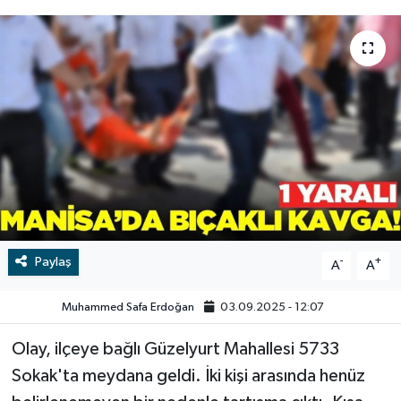
RESMİ İLAN
RESMİ İLAN
BİLİM VE TEKNOLOJİ
Yaşam
Tarih
Çevre
Dünya
İletişim
Paylaş
-
+
A
A
Künye
Muhammed Safa Erdoğan
03.09.2025 - 12:07
Olay, ilçeye bağlı Güzelyurt Mahallesi 5733
SPOR
Sokak'ta meydana geldi. İki kişi arasında henüz
Vefat