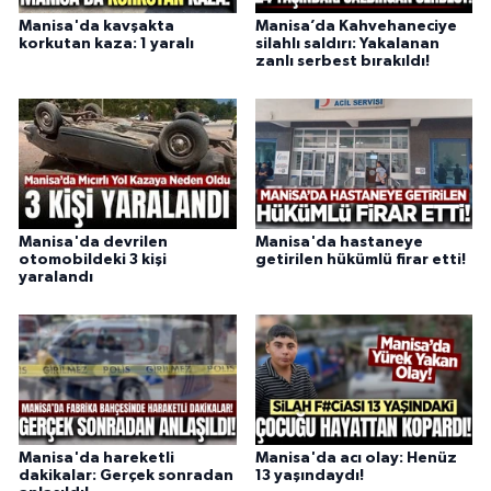
Manisa'da kavşakta
Manisa’da Kahvehaneciye
korkutan kaza: 1 yaralı
silahlı saldırı: Yakalanan
zanlı serbest bırakıldı!
Manisa'da devrilen
Manisa'da hastaneye
otomobildeki 3 kişi
getirilen hükümlü firar etti!
yaralandı
Manisa'da hareketli
Manisa'da acı olay: Henüz
dakikalar: Gerçek sonradan
13 yaşındaydı!