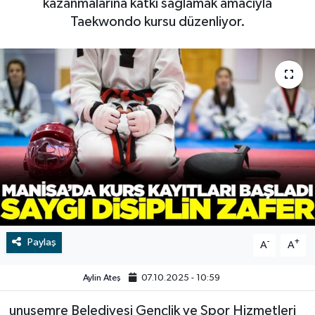
kazanmalarına katkı sağlamak amacıyla
Taekwondo kursu düzenliyor.
RESMİ İLAN
RESMİ İLAN
BİLİM VE TEKNOLOJİ
Yaşam
Tarih
Çevre
Dünya
İletişim
Künye
Paylaş
-
+
A
A
SPOR
Aylin Ateş
07.10.2025 - 10:59
unusemre Belediyesi Gençlik ve Spor Hizmetleri
Vefat