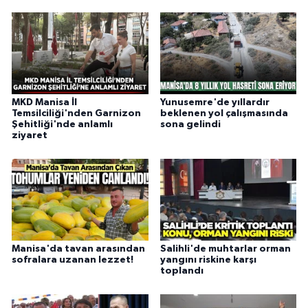
MKD Manisa İl
Yunusemre'de yıllardır
Temsilciliği'nden Garnizon
beklenen yol çalışmasında
Şehitliği'nde anlamlı
sona gelindi
ziyaret
Manisa'da tavan arasından
Salihli'de muhtarlar orman
sofralara uzanan lezzet!
yangını riskine karşı
toplandı