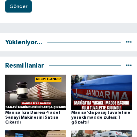
Gönder
Yükleniyor...
Resmi İlanlar
RESMİ İLANDIR
Manisa İcra Dairesi 4 adet
Manisa'da pasaj tuvaletine
Sanayi Makinesini Satışa
yasaklı madde zulası: 1
Çıkardı
gözaltı!