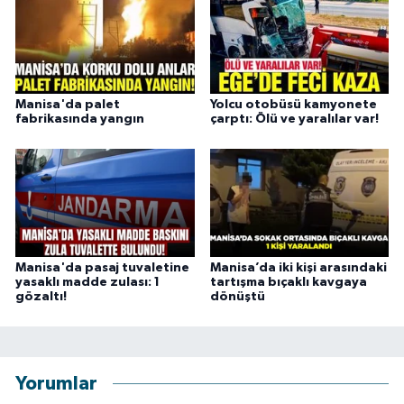
Manisa'da palet
Yolcu otobüsü kamyonete
fabrikasında yangın
çarptı: Ölü ve yaralılar var!
Manisa'da pasaj tuvaletine
Manisa’da iki kişi arasındaki
yasaklı madde zulası: 1
tartışma bıçaklı kavgaya
gözaltı!
dönüştü
Yorumlar