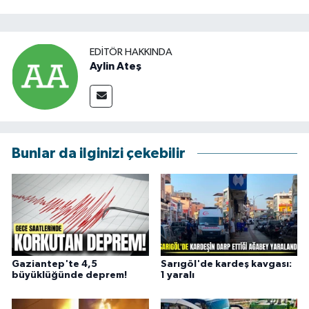
EDITÖR HAKKINDA
Aylin Ateş
Bunlar da ilginizi çekebilir
Gaziantep'te 4,5
Sarıgöl'de kardeş kavgası:
büyüklüğünde deprem!
1 yaralı