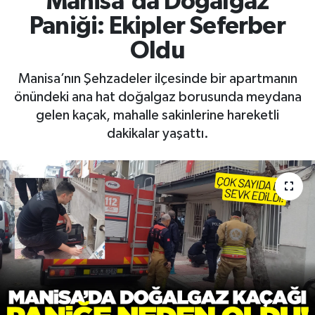
Manisa'da Doğalgaz
Paniği: Ekipler Seferber
RESMİ İLAN
RESMİ İLAN
Oldu
BİLİM VE TEKNOLOJİ
Yaşam
Manisa’nın Şehzadeler ilçesinde bir apartmanın
önündeki ana hat doğalgaz borusunda meydana
Tarih
gelen kaçak, mahalle sakinlerine hareketli
dakikalar yaşattı.
Çevre
Dünya
İletişim
Künye
SPOR
Vefat