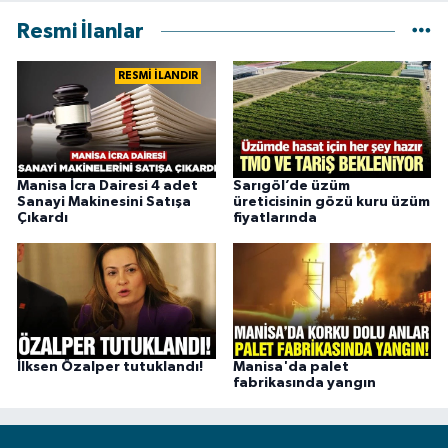
Resmi İlanlar
RESMİ İLANDIR
Manisa İcra Dairesi 4 adet
Sarıgöl’de üzüm
Sanayi Makinesini Satışa
üreticisinin gözü kuru üzüm
Çıkardı
fiyatlarında
İlksen Özalper tutuklandı!
Manisa'da palet
fabrikasında yangın