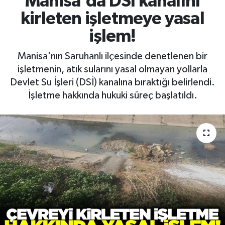
Manisa'da DSİ kanalını
kirleten işletmeye yasal
RESMİ İLAN
RESMİ İLAN
işlem!
BİLİM VE TEKNOLOJİ
Yaşam
Manisa'nın Saruhanlı ilçesinde denetlenen bir
işletmenin, atık sularını yasal olmayan yollarla
Tarih
Devlet Su İşleri (DSİ) kanalına bıraktığı belirlendi.
İşletme hakkında hukuki süreç başlatıldı.
Çevre
Dünya
İletişim
Künye
SPOR
Vefat