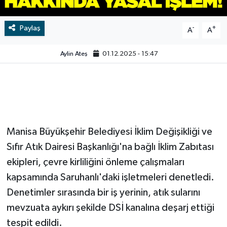
Video
Paylaş
-
+
A
A
Aylin Ateş
01.12.2025 - 15:47
Manisa Büyükşehir Belediyesi İklim Değişikliği ve
Sıfır Atık Dairesi Başkanlığı'na bağlı İklim Zabıtası
ekipleri, çevre kirliliğini önleme çalışmaları
kapsamında Saruhanlı'daki işletmeleri denetledi.
Denetimler sırasında bir iş yerinin, atık sularını
mevzuata aykırı şekilde DSİ kanalına deşarj ettiği
tespit edildi.