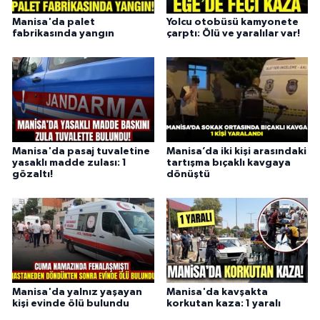
Manisa'da palet
Yolcu otobüsü kamyonete
fabrikasında yangın
çarptı: Ölü ve yaralılar var!
Manisa'da pasaj tuvaletine
Manisa’da iki kişi arasındaki
yasaklı madde zulası: 1
tartışma bıçaklı kavgaya
gözaltı!
dönüştü
Manisa'da yalnız yaşayan
Manisa'da kavşakta
kişi evinde ölü bulundu
korkutan kaza: 1 yaralı